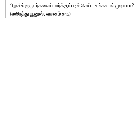
பிறவிக் குருடர்களைப் பார்க்கும்படிச் செய்ய உங்களால் முடியுமா?
(
ஸூரத்து யூனுஸ், வசனம் ௪௩
)