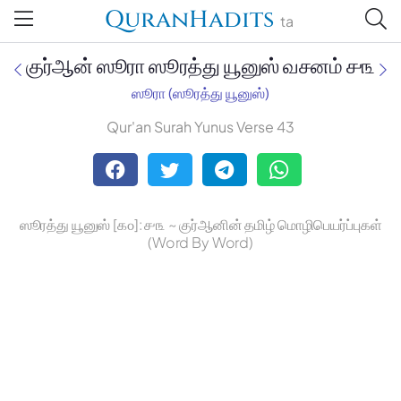
QuranHadits
ta
குர்ஆன் ஸூரா ஸூரத்து யூனுஸ் வசனம் ௪௩
ஸூரா (ஸூரத்து யூனுஸ்)
Qur'an Surah Yunus Verse 43
Jan Trust Foundation
Mufti Omar Sheriff Qasimi,
Darul Huda
ஸூரத்து யூனுஸ் [௧௦]: ௪௩ ~ குர்ஆனின் தமிழ் மொழிபெயர்ப்புகள்
(Word By Word)