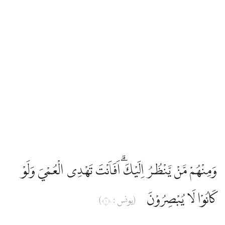
وَمِنْهُمْ مَّنْ يَّنْظُرُ اِلَيْكَۗ اَفَاَنْتَ تَهْدِى الْعُمْيَ وَلَوْ
كَانُوْا لَا يُبْصِرُوْنَ
(يونس : ١٠)