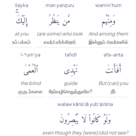
ilayka
man yanẓuru
wamin'hum
وَمِنْهُم
مَّن يَنظُرُ
إِلَيْكَۚ
at you
(are some) who look
And among them
உம் பக்கம்
எவர்/பார்க்கிறார்
இன்னும் அவர்களில்
l-ʿum'ya
tahdī
afa-anta
أَفَأَنتَ
تَهْدِى
ٱلْعُمْىَ
the blind
guide
But (can) you
குருடர்களை
நேர்வழிசெலுத்துவீரா?
நீர்
walaw kānū lā yub'ṣirūna
وَلَوْ كَانُوا۟ لَا يُبْصِرُونَ
even though they [were] (do) not see?