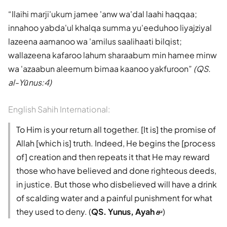
Ilaihi marji'ukum jamee 'anw wa'dal laahi haqqaa;
innahoo yabda'ul khalqa summa yu'eeduhoo liyajziyal
lazeena aamanoo wa 'amilus saalihaati bilqist;
wallazeena kafaroo lahum sharaabum min hamee minw
wa 'azaabun aleemum bimaa kaanoo yakfuroon
(QS.
al-Yūnus:4)
English Sahih International:
To Him is your return all together. [It is] the promise of
Allah [which is] truth. Indeed, He begins the [process
of] creation and then repeats it that He may reward
those who have believed and done righteous deeds,
in justice. But those who disbelieved will have a drink
of scalding water and a painful punishment for what
they used to deny. (
QS. Yunus, Ayah ௪
)