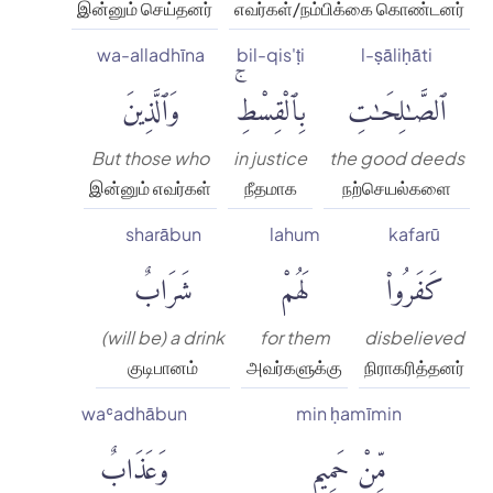
இன்னும் செய்தனர்
எவர்கள்/நம்பிக்கை கொண்டனர்
wa-alladhīna
bil-qis'ṭi
l-ṣāliḥāti
ٱلصَّٰلِحَٰتِ
بِٱلْقِسْطِۚ
وَٱلَّذِينَ
But those who
in justice
the good deeds
இன்னும் எவர்கள்
நீதமாக
நற்செயல்களை
sharābun
lahum
kafarū
كَفَرُوا۟
لَهُمْ
شَرَابٌ
(will be) a drink
for them
disbelieved
குடிபானம்
அவர்களுக்கு
நிராகரித்தனர்
waʿadhābun
min ḥamīmin
مِّنْ حَمِيمٍ
وَعَذَابٌ