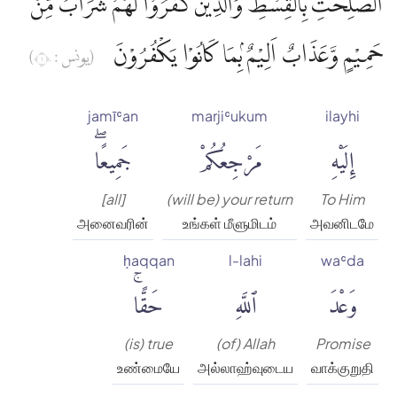
الصّٰلِحٰتِ بِالْقِسْطِۗ وَالَّذِيْنَ كَفَرُوْا لَهُمْ شَرَابٌ مِّنْ
حَمِيْمٍ وَّعَذَابٌ اَلِيْمٌ ۢبِمَا كَانُوْا يَكْفُرُوْنَ
(يونس : ١٠)
jamīʿan
marjiʿukum
ilayhi
إِلَيْهِ
مَرْجِعُكُمْ
جَمِيعًاۖ
[all]
(will be) your return
To Him
அனைவரின்
உங்கள் மீளுமிடம்
அவனிடமே
ḥaqqan
l-lahi
waʿda
وَعْدَ
ٱللَّهِ
حَقًّاۚ
(is) true
(of) Allah
Promise
உண்மையே
அல்லாஹ்வுடைய
வாக்குறுதி