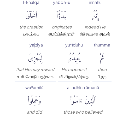
l-khalqa
yabda-u
innahu
إِنَّهُۥ
يَبْدَؤُا۟
ٱلْخَلْقَ
the creation
originates
Indeed He
படைப்பை
ஆரம்பிக்கிறான்
நிச்சயமாக அவன்
liyajziya
yuʿīduhu
thumma
ثُمَّ
يُعِيدُهُۥ
لِيَجْزِىَ
that He may reward
He repeats it
then
கூலி கொடுப்பதற்காக
மீட்கிறான்/அதை
பிறகு
waʿamilū
alladhīna āmanū
ٱلَّذِينَ ءَامَنُوا۟
وَعَمِلُوا۟
and did
those who believed