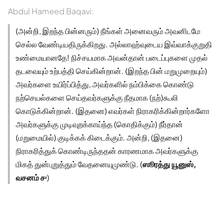
Abdul Hameed Baqavi:
(அன்றி, இறந்த பின்னரும்) நீங்கள் அனைவரும் அவனிடமே
செல்ல வேண்டியதிருக்கிறது. அல்லாஹ்வுடைய இவ்வாக்குறுதி
உண்மையானதே! நிச்சயமாக அவன்தான் படைப்புகளை முதல்
தடவையும் உற்பத்தி செய்கின்றான். (இறந்த பின் மறுமுறையும்)
அவர்களை உயிர்ப்பித்து, அவர்களில் நம்பிக்கை கொண்டு
நற்செயல்களை செய்தவர்களுக்கு நீதமாக (நற்)கூலி
கொடுக்கின்றான். (இதனை) எவர்கள் நிராகரிக்கின்றார்களோ
அவர்களுக்கு முடிவுறக்காய்ந்த (கொதிக்கும்) நீர்தான்
(மறுமையில்) குடிக்கக் கிடைக்கும். அன்றி, (இதனை)
நிராகரித்துக் கொண்டிருந்ததன் காரணமாக அவர்களுக்கு
மிகத் துன்புறுத்தும் வேதனையுமுண்டு. (
ஸூரத்து யூனுஸ்,
வசனம் ௪
)