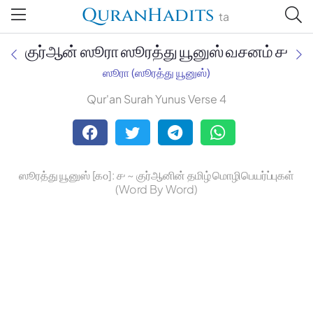
QuranHadits
ta
குர்ஆன் ஸூரா ஸூரத்து யூனுஸ் வசனம் ௪
ஸூரா (ஸூரத்து யூனுஸ்)
Qur'an Surah Yunus Verse 4
Jan Trust Foundation
Mufti Omar Sheriff Qasimi,
Darul Huda
ஸூரத்து யூனுஸ் [௧௦]: ௪ ~ குர்ஆனின் தமிழ் மொழிபெயர்ப்புகள்
(Word By Word)