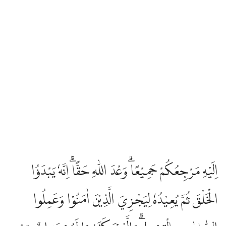
اِلَيْهِ مَرْجِعُكُمْ جَمِيْعًاۗ وَعْدَ اللّٰهِ حَقًّاۗ اِنَّهٗ يَبْدَؤُا
الْخَلْقَ ثُمَّ يُعِيْدُهٗ لِيَجْزِيَ الَّذِيْنَ اٰمَنُوْا وَعَمِلُوا