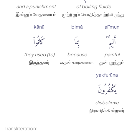
and a punishment
of boiling fluids
இன்னும் வேதனையும்
முற்றிலும் கொதித்தவற்றிலிருந்து
kānū
bimā
alīmun
أَلِيمٌۢ
بِمَا
كَانُوا۟
they used (to)
because
painful
இருந்தனர்
எதன் காரணமாக
துன்புறுத்தும்
yakfurūna
يَكْفُرُونَ
disbelieve
நிராகரிக்கின்றனர்
Transliteration: