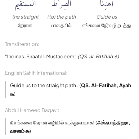
ٱهْدِنَا
ٱلصِّرَٰطَ
ٱلْمُسْتَقِيمَ
the straight
(to) the path
Guide us
நேரான
பாதையில்
எங்களை நேர்வழி நடத்து
Transliteration:
Ihdinas-Siraatal-Mustaqeem
(QS. al-Fātiḥah:6)
English Sahih International:
Guide us to the straight path . (
QS. Al-Fatihah, Ayah
௬
)
Abdul Hameed Baqavi:
நீ எங்களை நேரான வழியில் நடத்துவாயாக! (
அல்ஃபாத்திஹா,
வசனம் ௬
)