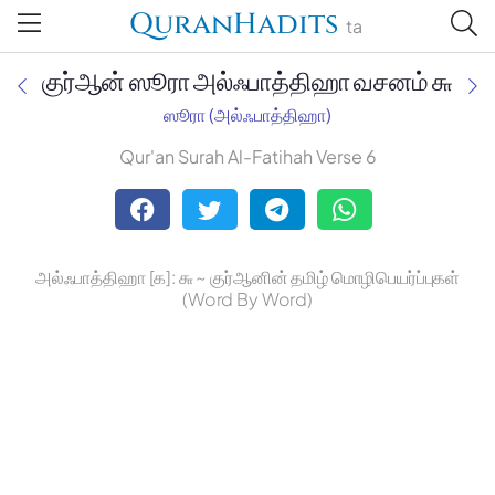
QuranHadits
ta
குர்ஆன் ஸூரா அல்ஃபாத்திஹா வசனம் ௬
ஸூரா (அல்ஃபாத்திஹா)
Qur'an Surah Al-Fatihah Verse 6
Jan Trust Foundation
Mufti Omar Sheriff Qasimi,
Darul Huda
அல்ஃபாத்திஹா [௧]: ௬ ~ குர்ஆனின் தமிழ் மொழிபெயர்ப்புகள்
(Word By Word)