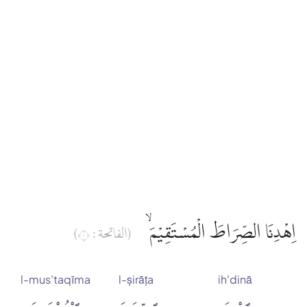
اِهْدِنَا الصِّرَاطَ الْمُسْتَقِيْمَ ۙ
(الفاتحة : ١)
l-mus'taqīma
l-ṣirāṭa
ih'dinā