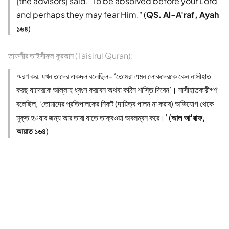
[the advisors] said, "To be absolved before your Lord
and perhaps they may fear Him." (
QS. Al-A'raf, Ayah
১৬৪
)
তাফসীর তাইসীরুল কুরআন (Taisirul Quran):
স্মরণ কর, যখন তাদের একদল বলেছিল- ‘তোমরা এমন লোকদেরকে কেন নাসীহাত
করছ যাদেরকে আল্লাহ ধ্বংস করবেন অথবা কঠিন শাস্তি দিবেন’। নাসীহাতকারীগণ
বলেছিল, ‘তোমাদের প্রতিপালকের নিকট (দায়িত্ব পালন না করার) অভিযোগ থেকে
মুক্ত হওয়ার জন্য আর তারা যাতে তাক্বওয়া অবলম্বন করে।’ (
আল আ'রাফ,
আয়াত ১৬৪
)