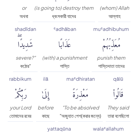
or
(is going to) destroy them
(whom) Allah
অথবা
ধ্বংসকারী যাদের
আল্লাহ
shadīdan
ʿadhāban
muʿadhibuhum
مُعَذِّبُهُمْ
عَذَابًا
شَدِيدًاۖ
severe?"
(with) a punishment
punish them
কঠোর"
শাস্তি
শাস্তিদাতা তাদের
rabbikum
ilā
maʿdhiratan
qālū
قَالُوا۟
مَعْذِرَةً
إِلَىٰ
رَبِّكُمْ
your Lord
before
"To be absolved
They said
তোমাদের রবের
কাছে
"অজুহাত পেশ(করার জন্যে)
তারা বলেছিলো
yattaqūna
walaʿallahum