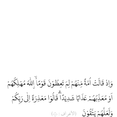
وَاِذْ قَالَتْ اُمَّةٌ مِّنْهُمْ لِمَ تَعِظُوْنَ قَوْمًاۙ ۨاللّٰهُ مُهْلِكُهُمْ
اَوْ مُعَذِّبُهُمْ عَذَابًا شَدِيْدًاۗ قَالُوْا مَعْذِرَةً اِلٰى رَبِّكُمْ
وَلَعَلَّهُمْ يَتَّقُوْنَ
(الأعراف : ٧)