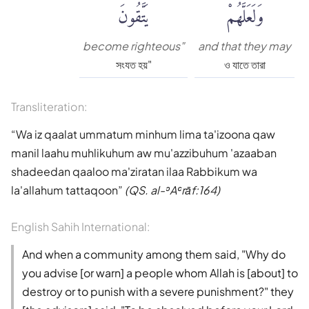
وَلَعَلَّهُمْ
يَتَّقُونَ
become righteous"
and that they may
সংযত হয়"
ও যাতে তারা
Transliteration:
Wa iz qaalat ummatum minhum lima ta'izoona qaw
manil laahu muhlikuhum aw mu'azzibuhum 'azaaban
shadeedan qaaloo ma'ziratan ilaa Rabbikum wa
la'allahum tattaqoon
(QS. al-ʾAʿrāf:164)
English Sahih International:
And when a community among them said, "Why do
you advise [or warn] a people whom Allah is [about] to
destroy or to punish with a severe punishment?" they