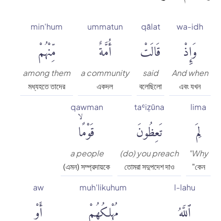
min'hum
ummatun
qālat
wa-idh
وَإِذْ
قَالَتْ
أُمَّةٌ
مِّنْهُمْ
among them
a community
said
And when
মধ্যহতে তাদের
একদল
বলেছিলো
এবং যখন
qawman
taʿiẓūna
lima
لِمَ
تَعِظُونَ
قَوْمًاۙ
a people
(do) you preach
"Why
(এমন) সম্প্রদায়কে
তোমরা সদুপদেশ দাও
"কেন
aw
muh'likuhum
l-lahu
ٱللَّهُ
مُهْلِكُهُمْ
أَوْ