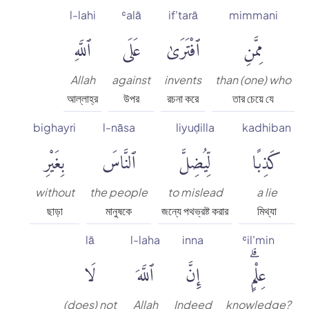
l-lahi
ʿalā
if'tarā
mimmani
مِمَّنِ
ٱفْتَرَىٰ
عَلَى
ٱللَّهِ
Allah
against
invents
than (one) who
আল্লাহ্‌র
উপর
রচনা করে
তার চেয়ে যে
bighayri
l-nāsa
liyuḍilla
kadhiban
كَذِبًا
لِّيُضِلَّ
ٱلنَّاسَ
بِغَيْرِ
without
the people
to mislead
a lie
ছাড়া
মানুষকে
জন্যে পথভ্রষ্ট করার
মিথ্যা
lā
l-laha
inna
ʿil'min
عِلْمٍۗ
إِنَّ
ٱللَّهَ
لَا
(does) not
Allah
Indeed
knowledge?