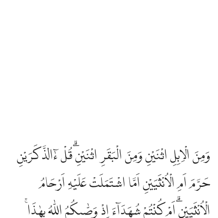
وَمِنَ الْاِبِلِ اثْنَيْنِ وَمِنَ الْبَقَرِ اثْنَيْنِۗ قُلْ ءٰۤالذَّكَرَيْنِ
حَرَّمَ اَمِ الْاُنْثَيَيْنِ اَمَّا اشْتَمَلَتْ عَلَيْهِ اَرْحَامُ
الْاُنْثَيَيْنِۗ اَمْ كُنْتُمْ شُهَدَاۤءَ اِذْ وَصّٰىكُمُ اللّٰهُ بِهٰذَاۚ