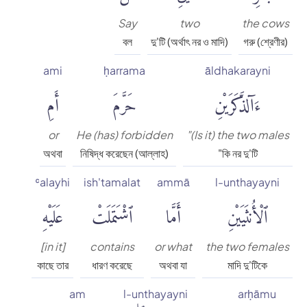
Say
two
the cows
বল
দু'টি (অর্থাৎ নর ও মাদি)
গরু (শ্রেণীর)
ami
ḥarrama
āldhakarayni
ءَآلذَّكَرَيْنِ
حَرَّمَ
أَمِ
or
He (has) forbidden
"(Is it) the two males
অথবা
নিষিদ্ধ করেছেন (আল্লাহ)
"কি নর দু'টি
ʿalayhi
ish'tamalat
ammā
l-unthayayni
ٱلْأُنثَيَيْنِ
أَمَّا
ٱشْتَمَلَتْ
عَلَيْهِ
[in it]
contains
or what
the two females
কাছে তার
ধারণ করেছে
অথবা যা
মাদি দু'টিকে
am
l-unthayayni
arḥāmu