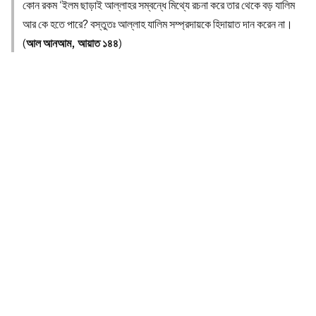
কোন রকম ‘ইলম ছাড়াই আল্লাহর সম্বন্ধে মিথ্যে রচনা করে তার থেকে বড় যালিম
আর কে হতে পারে? বস্তুতঃ আল্লাহ যালিম সম্প্রদায়কে হিদায়াত দান করেন না।
(
আল আনআম, আয়াত ১৪৪
)