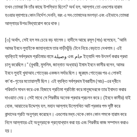
তখন তোমরা কি তাঁর কাছে উপস্থিত ছিলে? অর্থ হল, আল্লাহ তো এগুলোর হারাম
হওয়ার ব্যাপারে কোন নির্দেশ দেননি, বরং এ সব তোমাদের মনগড়া এবং এইভাবে তোমরা
আল্লাহর উপর মিথ্যারোপ করে থাক।
[৩] অর্থাৎ, সেই হল সব চেয়ে বড় যালেম। হাদীসে আছে রসূল (সাঃ) বলেছেন, "আমি
আমর ইবনে লুহাইকে জাহান্নামে তার নাড়ীভুঁড়ি টেনে নিয়ে বেড়াতে দেখলাম। এই
ব্যক্তিই সর্বপ্রথম প্রতিমার নামে وصيلة এবং حام ইত্যাদি পশু উৎসর্গ করার প্রথা
চালু করেছিল।" (বুখারী, মুসলিম, জান্নাত অধ্যায়) ইমাম ইবনে কাসীর বলেন, আমর
ইবনে লুহাই খুযাআহ গোত্রের একজন সর্দার ছিল। জুরহুম গোত্রের পর এ লোকই
কা'বা-গৃহের মতোয়াল্লী ছিল। এই ব্যক্তি সর্বপ্রথম ইবরাহীম (আঃ)-এর দ্বীনে
পরিবর্তন সাধন করে এবং হিজাযে প্রতিমা প্রতিষ্ঠা করে মানুষদেরকে তার ইবাদত করার
দাওয়াত দেয়। সেই সাথে সে শিরকীয় অনেক প্রথার প্রচলন করে। (ইবনে কাসীর) যাই
হোক, আয়াতের উদ্দেশ্য হল, মহান আল্লাহ উল্লেখিত আট প্রকার পশু সৃষ্টি করে
বান্দাদের প্রতি অনুগ্রহ করেছেন। এগুলোর মধ্য থেকে কোন কোন পশুকে হারাম করে
নিলে আল্লাহর এই অনুগ্রহকে প্রত্যাখ্যান করা হয় এবং শিরকীয় কাজ সম্পাদন করাও
হয়।