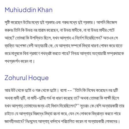
Muhiuddin Khan
সৃষ্টি করেছেন উটের মধ্যে দুই প্রকার এবং গরুর মধ্যে দুই প্রকার। আপনি জিজ্ঞেস
করুনঃ তিনি কি উভয় নর হারাম করেছেন, না উভয় মাদীকে, না যা উভয় মাদীর পেটে
আছে? তোমরা কি উপস্থিত ছিলে, যখন আল্লাহ এ নির্দেশ দিয়েছিলেন? অতএব সে
ব্যক্তি অপেক্ষা বেশী অত্যচারী কে, যে আল্লাহ সম্পর্কে মিথ্যা ধারণা পোষন করে যাতে
করে মানুষকে বিনা প্রমাণে পথভ্রষ্ট করতে পারে? নিশ্চয় আল্লাহ অত্যাচারী সম্প্রদায়কে
পথপ্রদর্শন করেন না।
Zohurul Hoque
আর উট থেকে দুটো ও গরু থেকে দুটো। বলো -- ''তিনি কি নিষেধ করেছেন নর দুটি
অথবা মাদী দুটি, না মাদী-দুটির গর্ভ যা ধারণ করেছে তা? অথবা তোমরা কি সাক্ষী ছিলে
যখন আল্লাহ্ তোমাদের জন্য এই বিধান দিয়েছিলেন?’’ সুতরাং কে বেশি অন্যায়কারী তার
চাইতে যে আল্লাহ্‌র বিরুদ্ধে মিথ্যা রচনা করে, যেন সে লোককে বিভ্রান্ত করতে পারে
জ্ঞানহীনভাবে? নিঃসন্দেহ আল্লাহ্ ধর্মপথে পরিচালিত করেন না অন্যায়কারী লোকদের।