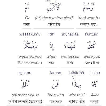
أَرْحَامُ
ٱلْأُنثَيَيْنِۖ
أَمْ
Or
(of) the two females?
(the) wombs
অথবা
মাদি দু'টির
গর্ভসমূহ (বাচ্চা)
waṣṣākumu
idh
shuhadāa
kuntum
كُنتُمْ
شُهَدَآءَ
إِذْ
وَصَّىٰكُمُ
enjoined you
when
witnesses
were you
নির্দেশ দেন তোমাদের
যখন
সাক্ষী
তোমরা ছিলে
aẓlamu
faman
bihādhā
l-lahu
ٱللَّهُ
بِهَٰذَاۚ
فَمَنْ
أَظْلَمُ
(is) more unjust
Then who
with this?
Allah
বড় সীমালঙ্ঘনকারী (হতে পারে)
অতএব কে
ব্যাপারে এটার
আল্লাহ্‌