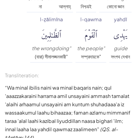
না
আল্লাহ্‌
নিশ্চয়ই
কোনো জ্ঞান
l-ẓālimīna
l-qawma
yahdī
يَهْدِى
ٱلْقَوْمَ
ٱلظَّٰلِمِينَ
the wrongdoing"
the people"
guide
(যারা) সীমালঙ্ঘনকারী"
সম্প্রদায়কে"
সৎপথ দেখান
Transliteration:
Wa minal ibilis naini wa minal baqaris nain; qul
'aaazzakaraini harrama amil unsayaini ammash tamalat
'alaihi arhaamul unsayaini am kuntum shuhadaaa'a iz
wassaakumul laahu bihaazaa; faman azlamu mimmanif
taraa 'alal laahi kazibal liyuddillan naasa bighari 'ilm;
innal laaha laa yahdil qawmaz zaalimeen
(QS. al-
ʾAnʿām:144)