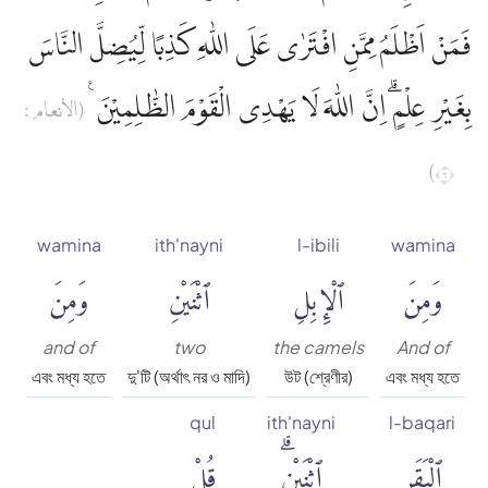
فَمَنْ اَظْلَمُ مِمَّنِ افْتَرٰى عَلَى اللّٰهِ كَذِبًا لِّيُضِلَّ النَّاسَ
بِغَيْرِ عِلْمٍۗ اِنَّ اللّٰهَ لَا يَهْدِى الْقَوْمَ الظّٰلِمِيْنَ ࣖ
(الأنعام :
٦)
wamina
ith'nayni
l-ibili
wamina
وَمِنَ
ٱلْإِبِلِ
ٱثْنَيْنِ
وَمِنَ
and of
two
the camels
And of
এবং মধ্য হতে
দু'টি (অর্থাৎ নর ও মাদি)
উট (শ্রেণীর)
এবং মধ্য হতে
qul
ith'nayni
l-baqari
ٱلْبَقَرِ
ٱثْنَيْنِۗ
قُلْ