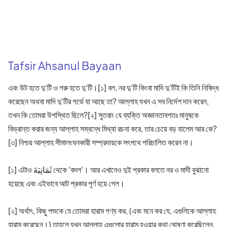
Tafsir Ahsanul Bayaan
এবং উট হতে দু’টি ও গরু হতে দু’টি।[১] বল, নর দু’টি কিংবা মাদি দু’টিই কি তিনি নিষিদ্ধ
করেছেন অথবা মাদি দু’টির গর্ভে যা আছে তা? আল্লাহ যখন এ সব নির্দেশ দান করেন,
তখন কি তোমরা উপস্থিত ছিলে?[২] সুতরাং যে ব্যক্তি অজ্ঞানতাবশতঃ মানুষকে
বিভ্রান্ত করার জন্য আল্লাহ সম্বন্ধে মিথ্যা রচনা করে, তার চেয়ে বড় যালেম আর কে?
[৩] নিশ্চয় আল্লাহ সীমালংঘনকারী সম্প্রদায়কে সৎপথে পরিচালিত করেন না।
[১] এটাও ثَمَانِيَةَ থেকে 'বদল'। আর এখানেও দুই প্রকার বলতে নর ও মাদী বুঝানো
হয়েছে এবং এইভাবে আট প্রকার পূর্ণ হয়ে গেল।
[২] অর্থাৎ, কিছু পশুকে যে তোমরা হারাম গণ্য কর, (এবং মনে কর যে, এগুলিকে আল্লাহ
হারাম করেছেন।) তাহলে যখন আল্লাহ এগুলোর হারাম হওয়ার কথা ঘোষণা করেছিলেন,