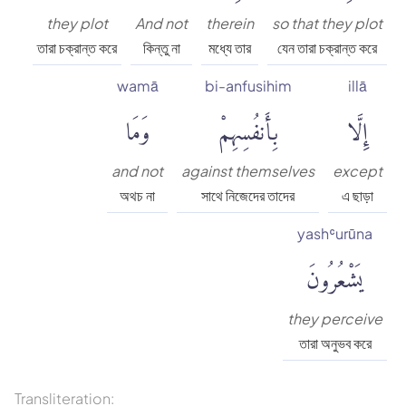
they plot
And not
therein
so that they plot
তারা চক্রান্ত করে
কিন্তু না
মধ্যে তার
যেন তারা চক্রান্ত করে
wamā
bi-anfusihim
illā
إِلَّا
بِأَنفُسِهِمْ
وَمَا
and not
against themselves
except
অথচ না
সাথে নিজেদের তাদের
এ ছাড়া
yashʿurūna
يَشْعُرُونَ
they perceive
তারা অনুভব করে
Transliteration: