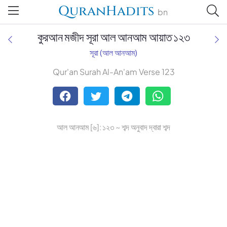
QuranHadits
bn
কুরআন মজীদ সূরা আল আনআম আয়াত ১২৩
সূরা (আল আনআম)
Qur'an Surah Al-An'am Verse 123
Tafsir Ahsanul Bayaan
Tafsir Abu Bakr Zakaria
আল আনআম [৬]: ১২৩ ~ শব্দ অনুবাদ দ্বারা শব্দ
Tafsir Bayaan Foundation
Muhiuddin Khan
Zohurul Hoque