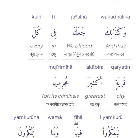
kulli
fī
jaʿalnā
wakadhālika
وَكَذَٰلِكَ
جَعَلْنَا
فِى
كُلِّ
every
in
We placed
And thus
প্রত্যেক
মধ্যে
আমরা নিযুক্ত করেছি
এবং এভাবে
muj'rimīhā
akābira
qaryatin
قَرْيَةٍ
أَكَٰبِرَ
مُجْرِمِيهَا
(of) its criminals
greatest
city
অপরাধীদেরকে তার
বড় বড়
জনপদের
yamkurūna
wamā
fīhā
liyamkurū
لِيَمْكُرُوا۟
فِيهَاۖ
وَمَا
يَمْكُرُونَ