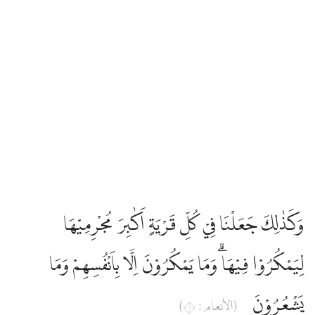
وَكَذٰلِكَ جَعَلْنَا فِيْ كُلِّ قَرْيَةٍ اَكٰبِرَ مُجْرِمِيْهَا
لِيَمْكُرُوْا فِيْهَاۗ وَمَا يَمْكُرُوْنَ اِلَّا بِاَنْفُسِهِمْ وَمَا
يَشْعُرُوْنَ
(الأنعام : ٦)