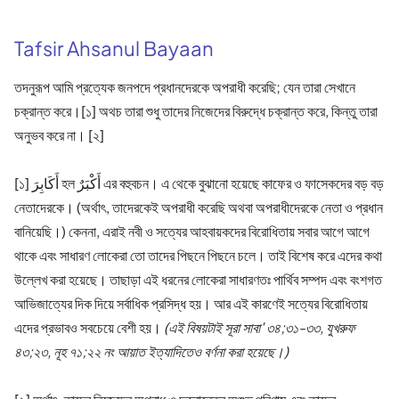
Tafsir Ahsanul Bayaan
তদনুরূপ আমি প্রত্যেক জনপদে প্রধানদেরকে অপরাধী করেছি; যেন তারা সেখানে
চক্রান্ত করে।[১] অথচ তারা শুধু তাদের নিজেদের বিরুদ্ধে চক্রান্ত করে, কিন্তু তারা
অনুভব করে না। [২]
[১] أَكَابِرَ হল أَكْبَرٌ এর বহুবচন। এ থেকে বুঝানো হয়েছে কাফের ও ফাসেকদের বড় বড়
নেতাদেরকে। (অর্থাৎ, তাদেরকেই অপরাধী করেছি অথবা অপরাধীদেরকে নেতা ও প্রধান
বানিয়েছি।) কেননা, এরাই নবী ও সত্যের আহবায়কদের বিরোধিতায় সবার আগে আগে
থাকে এবং সাধারণ লোকেরা তো তাদের পিছনে পিছনে চলে। তাই বিশেষ করে এদের কথা
উল্লেখ করা হয়েছে। তাছাড়া এই ধরনের লোকেরা সাধারণতঃ পার্থিব সম্পদ এবং বংশগত
আভিজাত্যের দিক দিয়ে সর্বাধিক প্রসিদ্ধ হয়। আর এই কারণেই সত্যের বিরোধিতায়
এদের প্রভাবও সবচেয়ে বেশী হয়।
(এই বিষয়টাই সূরা সাবা' ৩৪;৩১-৩৩, যুখরুফ
৪৩;২৩, নূহ ৭১;২২ নং আয়াত ইত্যাদিতেও বর্ণনা করা হয়েছে।)