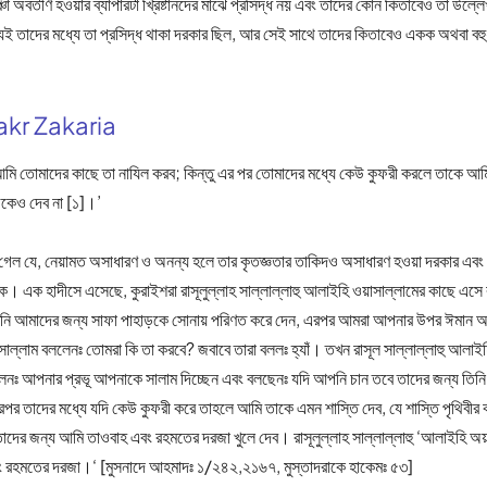
চা অবতীর্ণ হওয়ার ব্যাপারটা খ্রিষ্টানদের মাঝে প্রসিদ্ধ নয় এবং তাদের কোন কিতাবেও তা উল্ল
যই তাদের মধ্যে তা প্রসিদ্ধ থাকা দরকার ছিল, আর সেই সাথে তাদের কিতাবেও একক অথবা বহুধ
akr Zakaria
য় আমি তোমাদের কাছে তা নাযিল করব; কিন্তু এর পর তোমাদের মধ্যে কেউ কুফরী করলে তাকে আম
াউকেও দেব না [১]।’
গেল যে, নেয়ামত অসাধারণ ও অনন্য হলে তার কৃতজ্ঞতার তাকিদও অসাধারণ হওয়া দরকার এবং
িক। এক হাদীসে এসেছে, কুরাইশরা রাসূলুল্লাহ সাল্লাল্লাহু আলাইহি ওয়াসাল্লামের কাছে এ
নি আমাদের জন্য সাফা পাহাড়কে সোনায় পরিণত করে দেন, এরপর আমরা আপনার উপর ঈমান আ
াসাল্লাম বললেনঃ তোমরা কি তা করবে? জবাবে তারা বললঃ হ্যাঁ। তখন রাসূল সাল্লাল্লাহু আলাই
ঃ আপনার প্রভূ আপনাকে সালাম দিচ্ছেন এবং বলছেনঃ যদি আপনি চান তবে তাদের জন্য তিনি 
পর তাদের মধ্যে যদি কেউ কুফরী করে তাহলে আমি তাকে এমন শাস্তি দেব, যে শাস্তি পৃথিবীর
দের জন্য আমি তাওবাহ এবং রহমতের দরজা খুলে দেব। রাসূলুল্লাহ সাল্লাল্লাহু ‘আলাইহি অ
ং রহমতের দরজা।‘ [মুসনাদে আহমাদঃ ১/২৪২,২১৬৭, মুস্তাদরাকে হাকেমঃ ৫৩]