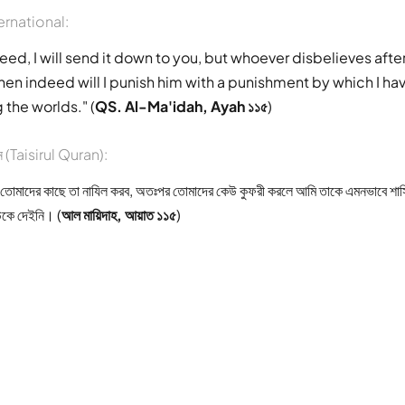
ernational:
ndeed, I will send it down to you, but whoever disbelieves aft
en indeed will I punish him with a punishment by which I ha
the worlds." (
QS. Al-Ma'idah, Ayah ১১৫
)
আন (Taisirul Quran):
োমাদের কাছে তা নাযিল করব, অতঃপর তোমাদের কেউ কুফরী করলে আমি তাকে এমনভাবে শাস্তি
উকে দেইনি। (
আল মায়িদাহ, আয়াত ১১৫
)