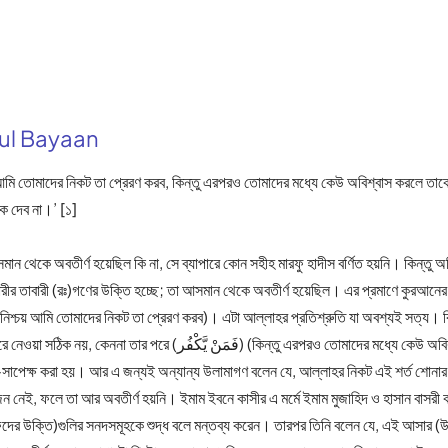
nul Bayaan
আমি তোমাদের নিকট তা প্রেরণ করব, কিন্তু এরপরও তোমাদের মধ্যে কেউ অবিশ্বাস করলে তাকে
ে দেব না।’ [১]
া আসমান থেকে অবতীর্ণ হয়েছিল কি না, সে ব্যাপারে কোন সহীহ মারফু হাদীস বর্ণিত হয়নি। কিন্ত
রীর তাবারী (রঃ)গণের উক্তি হচ্ছে; তা আসমান থেকে অবতীর্ণ হয়েছিল। এর প্রমাণে কুরআন
ে (فَمَنْ يَّكْفُر) (কিন্তু এরপরও তোমাদের মধ্যে কেউ অবিশ্বাস করলে) শব্দ দ্বারা
ত-সাপেক্ষ করা হয়। আর এ জন্যই অন্যান্য উলামাগণ বলেন যে, আল্লাহর নিকট এই শর্ত শোনার
েই, ফলে তা আর অবতীর্ণ হয়নি। ইমাম ইবনে কাসীর এ মর্মে ইমাম মুজাহিদ ও হাসান বাসরী কর্
র উক্তি)গুলির সনদসমূহকে শুদ্ধ বলে মন্তব্য করেন। তারপর তিনি বলেন যে, এই আসার (উক