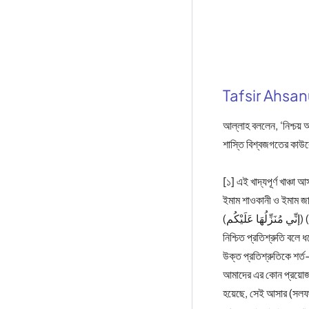
Tafsir Ahsa
আল্লাহ বললেন, ‘নিশ্চয় 
শাস্তি বিশ্বজগতের কাউক
[১] এই খাদ্যপূর্ণ খাঞ্চ
ইমাম শাওকানী ও ইমাম জা
(إنِّي مُنَزِّلُهَا عَلَيْكُم) (নিশ্চয় আমি তোমাদের নিকট তা প্রেরণ করব)। এটা আল্লাহর প্রতিশ্রুতি যা অবশ্যই সত্য। কিন্তু এটাকে আল্লাহর
নিশ্চিত প্রতিশ্রুতি বলে ধরে নেওয়া সঠিক নয়, কেননা তার পর
উক্ত প্রতিশ্রুতিকে শর্
আমাদের এর কোন প্রয়োজন ন
হয়েছে, সেই আসার (সলফদে