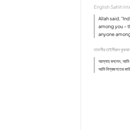
English Sahih Int
Allah said, "I
among you – th
anyone among 
তাফসীর তাইসীরুল কুর
আল্লাহ বললেন, আমি ত
আমি বিশ্বজগতের কা