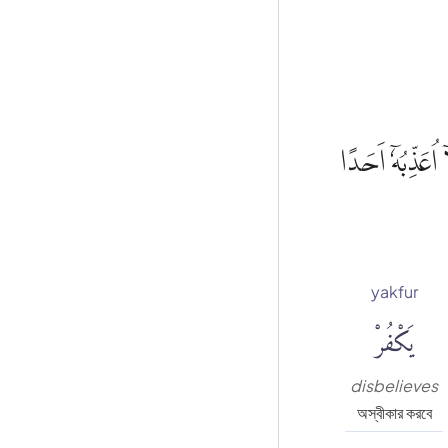
ٓ اُعَذِّبُهٗٓ اَحَدًا
yakfur
يَكْفُرْ
disbelieves
অস্বীকার করবে