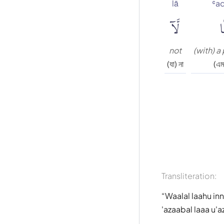
lā
ʿa
ا
لَّآ
not
(with) 
(যা) না
(এম
Transliteration:
Waalal laahu in
'azaabal laaa u