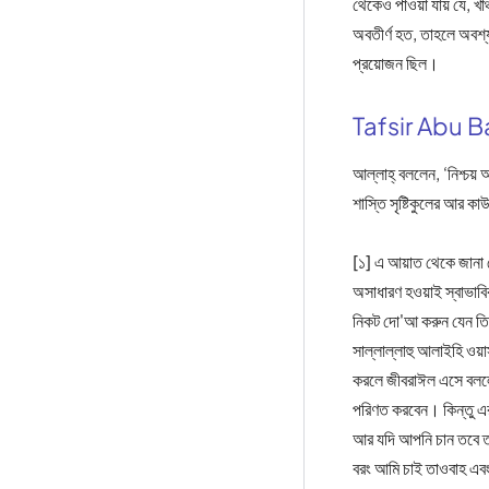
থেকেও পাওয়া যায় যে, খাঞ্
অবতীর্ণ হত, তাহলে অবশ্
প্রয়োজন ছিল।
Tafsir Abu B
আল্লাহ্‌ বললেন, ‘নিশ্চ
শাস্তি সৃষ্টিকুলের আর ক
[১] এ আয়াত থেকে জানা 
অসাধারণ হওয়াই স্বাভাব
নিকট দো'আ করুন যেন তি
সাল্লাল্লাহু আলাইহি ওয়
করলে জীবরাঈল এসে বললেন
পরিণত করবেন। কিন্তু এর
আর যদি আপনি চান তবে তা
বরং আমি চাই তাওবাহ এব