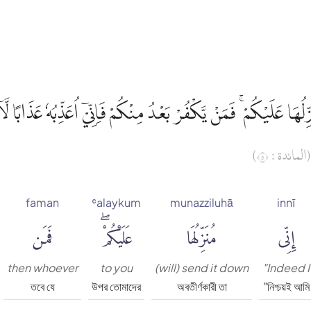
زِّلُهَا عَلَيْكُمْ ۚ فَمَنْ يَّكْفُرْ بَعْدُ مِنْكُمْ فَاِنِّيْٓ اُعَذِّبُهٗ عَذَابًا لَّا
(المائدة : ٥)
faman
ʿalaykum
munazziluhā
innī
إِنِّى
مُنَزِّلُهَا
عَلَيْكُمْۖ
فَمَن
then whoever
to you
(will) send it down
"Indeed I
তবে যে
উপর তোমাদের
অবতীর্ণকারী তা
"নিশ্চয়ই আমি