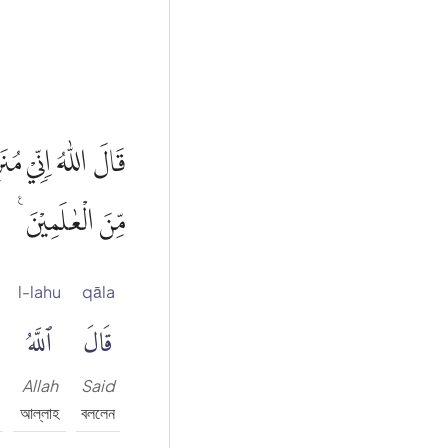
قَالَ اللّٰهُ اِنِّيْ مُنَ
مِّنَ الْعٰلَمِيْنَ ࣖ
l-lahu
qāla
قَالَ
ٱللَّهُ
Allah
Said
আল্লাহ
বললেন