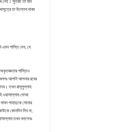
েখ নেই। সুতরাং তা যদি
াসূত্রে তা উল্লেখ থাকা
ি এমন শাস্তি দেব, যে
 অকৃতজ্ঞতার শাস্তিও
সে বললঃ আপনি আপনার রবের
নব। তখন রাসূলুল্লাহ
হি ওয়াসাল্লাম দোআ
সাফা পাহাড়কে সোনায়
 কাউকে কোনদিন দিব না,
য়াসাল্লাম তখন বললেনঃ