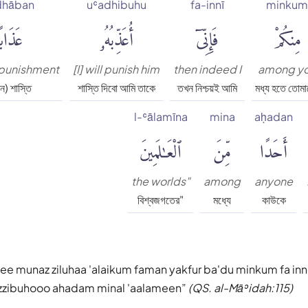
dhāban
uʿadhibuhu
fa-innī
minkum
مِنكُمْ
فَإِنِّىٓ
أُعَذِّبُهُۥ
عَذَابً
a punishment
[I] will punish him
then indeed I
among y
ন) শাস্তি
শাস্তি দিবো আমি তাকে
তখন নিশ্চয়ই আমি
মধ্য হতে তোমা
l-ʿālamīna
mina
aḥadan
أَحَدًا
مِّنَ
ٱلْعَٰلَمِينَ
the worlds"
among
anyone
বিশ্বজগতের"
মধ্যে
কাউকে
nee munaz ziluhaa 'alaikum faman yakfur ba'du minkum fa in
'azzibuhooo ahadam minal 'aalameen
(QS. al-Māʾidah:115)