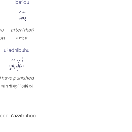
baʿdu
بَعْدُ
ou
after (that)
দের
এরপরেও
uʿadhibuhu
أُعَذِّبُهُۥٓ
I have punished
আমি শাস্তি দিয়েছি তা
neee u'azzibuhoo