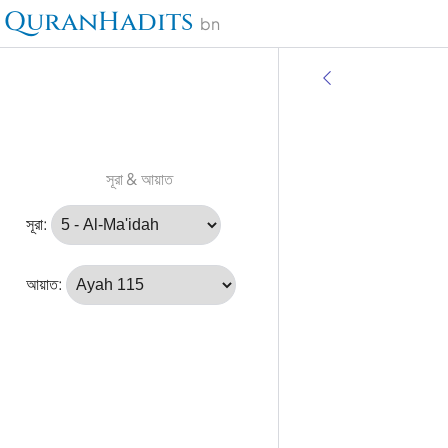
QuranHadits
bn
সূরা & আয়াত
সূরা:
আয়াত: