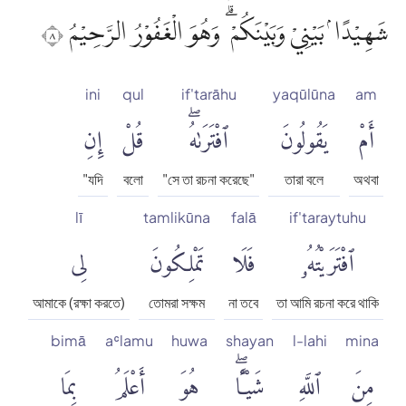
شَهِيْدًا ۢ بَيْنِيْ وَبَيْنَكُمْ ۗ وَهُوَ الْغَفُوْرُ الرَّحِيْمُ ٨
ini
qul
if'tarāhu
yaqūlūna
am
أَمْ
يَقُولُونَ
ٱفْتَرَىٰهُۖ
قُلْ
إِنِ
"যদি
বলো
"সে তা রচনা করেছে"
তারা বলে
অথবা
lī
tamlikūna
falā
if'taraytuhu
ٱفْتَرَيْتُهُۥ
فَلَا
تَمْلِكُونَ
لِى
আমাকে (রক্ষা করতে)
তোমরা সক্ষম
না তবে
তা আমি রচনা করে থাকি
bimā
aʿlamu
huwa
shayan
l-lahi
mina
مِنَ
ٱللَّهِ
شَيْـًٔاۖ
هُوَ
أَعْلَمُ
بِمَا