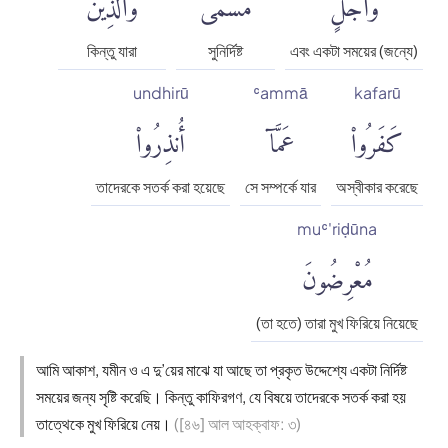
وَأَجَلٍ
مُّسَمًّىۚ
وَٱلَّذِينَ
কিন্তু যারা
সুনির্দিষ্ট
এবং একটা সময়ের (জন্যে)
undhirū
ʿammā
kafarū
كَفَرُوا۟
عَمَّآ
أُنذِرُوا۟
তাদেরকে সতর্ক করা হয়েছে
সে সম্পর্কে যার
অস্বীকার করেছে
muʿ'riḍūna
مُعْرِضُونَ
(তা হতে) তারা মুখ ফিরিয়ে নিয়েছে
আমি আকাশ, যমীন ও এ দু’য়ের মাঝে যা আছে তা প্রকৃত উদ্দেশ্যে একটা নির্দিষ্ট
সময়ের জন্য সৃষ্টি করেছি। কিন্তু কাফিরগণ, যে বিষয়ে তাদেরকে সতর্ক করা হয়
তাত্থেকে মুখ ফিরিয়ে নেয়।
([৪৬] আল আহক্বাফ: ৩)