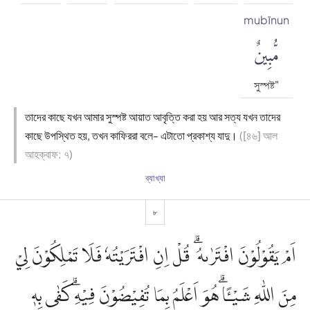
mubīnun
مُّبِينٌ
সুস্পষ্ট"
তাদের কাছে যখন আমার সুস্পষ্ট আয়াত আবৃত্তি করা হয় আর সত্য যখন তাদের
কাছে উপস্থিত হয়, তখন কাফিররা বলে- এটাতো প্রকাশ্য যাদু।
([৪৬] আল
আহক্বাফ: ৭)
ব্যাখ্যা
৮
اَمْ يَقُوْلُوْنَ افْتَرٰىهُ ۗ قُلْ اِنِ افْتَرَيْتُهٗ فَلَا تَمْلِكُوْنَ لِيْ
مِنَ اللّٰهِ شَيْـًٔا ۗهُوَ اَعْلَمُ بِمَا تُفِيْضُوْنَ فِيْهِۗ كَفٰى بِهٖ