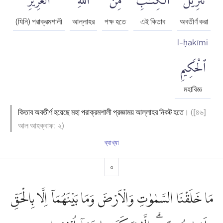
(যিনি) পরাক্রমশালী
আল্লাহর
পক্ষ হতে
এই কিতাব
অবতীর্ণ করা
l-ḥakīmi
ٱلْحَكِيمِ
মহাবিজ্ঞ
কিতাব অবতীর্ণ হয়েছে মহা পরাক্রমশালী প্রজ্ঞাময় আল্লাহর নিকট হতে।
([৪৬]
আল আহক্বাফ: ২)
ব্যাখ্যা
৩
مَا خَلَقْنَا السَّمٰوٰتِ وَالْاَرْضَ وَمَا بَيْنَهُمَآ اِلَّا بِالْحَقِّ