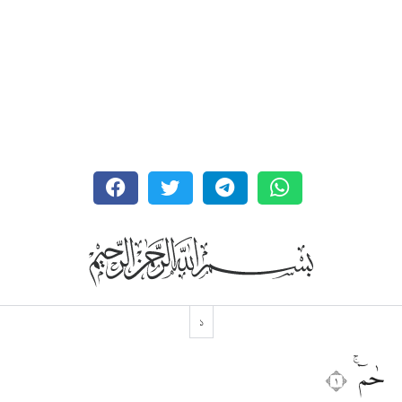
১
حٰمۤ ۚ ١