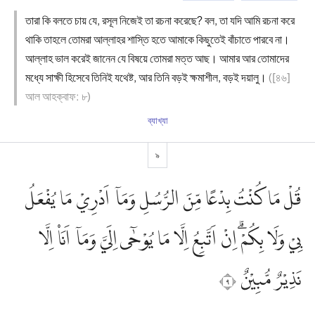
তারা কি বলতে চায় যে, রসূল নিজেই তা রচনা করেছে? বল, তা যদি আমি রচনা করে
থাকি তাহলে তোমরা আল্লাহর শাস্তি হতে আমাকে কিছুতেই বাঁচাতে পারবে না।
আল্লাহ ভাল করেই জানেন যে বিষয়ে তোমরা মত্ত আছ। আমার আর তোমাদের
মধ্যে সাক্ষী হিসেবে তিনিই যথেষ্ট, আর তিনি বড়ই ক্ষমাশীল, বড়ই দয়ালু।
([৪৬]
আল আহক্বাফ: ৮)
ব্যাখ্যা
৯
قُلْ مَا كُنْتُ بِدْعًا مِّنَ الرُّسُلِ وَمَآ اَدْرِيْ مَا يُفْعَلُ
بِيْ وَلَا بِكُمْۗ اِنْ اَتَّبِعُ اِلَّا مَا يُوْحٰٓى اِلَيَّ وَمَآ اَنَا۠ اِلَّا
نَذِيْرٌ مُّبِيْنٌ ٩