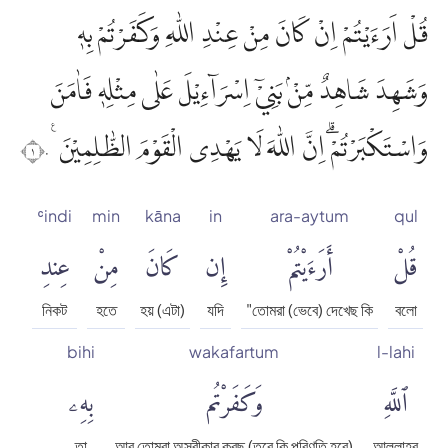
قُلْ اَرَءَيْتُمْ اِنْ كَانَ مِنْ عِنْدِ اللّٰهِ وَكَفَرْتُمْ بِهٖ
وَشَهِدَ شَاهِدٌ مِّنْۢ بَنِيْٓ اِسْرَاۤءِيْلَ عَلٰى مِثْلِهٖ فَاٰمَنَ
وَاسْتَكْبَرْتُمْۗ اِنَّ اللّٰهَ لَا يَهْدِى الْقَوْمَ الظّٰلِمِيْنَ ࣖ ١٠
ʿindi
min
kāna
in
ara-aytum
qul
قُلْ
أَرَءَيْتُمْ
إِن
كَانَ
مِنْ
عِندِ
নিকট
হতে
হয় (এটা)
যদি
"তোমরা (ভেবে) দেখেছ কি
বলো
bihi
wakafartum
l-lahi
ٱللَّهِ
وَكَفَرْتُم
بِهِۦ
তা
আর তোমরা অস্বীকার করছ (তবে কি পরিণতি হবে)
আল্লাহর