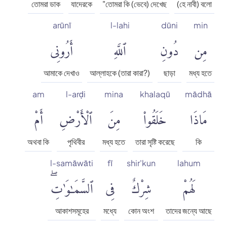
তোমরা ডাক
যাদেরকে
"তোমরা কি (ভেবে) দেখেছ
(হে নাবী) বলো
arūnī
l-lahi
dūni
min
مِن
دُونِ
ٱللَّهِ
أَرُونِى
আমাকে দেখাও
আল্লাহকে (তারা কারা?)
ছাড়া
মধ্য হতে
am
l-arḍi
mina
khalaqū
mādhā
مَاذَا
خَلَقُوا۟
مِنَ
ٱلْأَرْضِ
أَمْ
অথবা কি
পৃথিবীর
মধ্য হতে
তারা সৃষ্টি করেছে
কি
l-samāwāti
fī
shir'kun
lahum
لَهُمْ
شِرْكٌ
فِى
ٱلسَّمَٰوَٰتِۖ
আকাশসমূহের
মধ্যে
কোন অংশ
তাদের জন্যে আছে