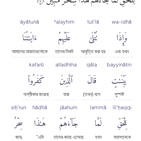
لِلْحَقِّ لَمَّا جَاۤءَهُمْۙ هٰذَا سِحْرٌ مُّبِيْنٌۗ ٧
āyātunā
ʿalayhim
tut'lā
wa-idhā
وَإِذَا
تُتْلَىٰ
عَلَيْهِمْ
ءَايَٰتُنَا
আমাদের আয়াতগুলোকে
তাদের নিকট
আবৃত্তি করা হয়
এবং যখন
kafarū
alladhīna
qāla
bayyinātin
بَيِّنَٰتٍ
قَالَ
ٱلَّذِينَ
كَفَرُوا۟
অস্বীকার করেছে
যারা
(তখন) বলে
সুস্পষ্ট
siḥ'run
hādhā
jāahum
lammā
lil'ḥaqqi
لِلْحَقِّ
لَمَّا
جَآءَهُمْ
هَٰذَا
سِحْرٌ
জাদু
"এটা
তাদের কাছে এসেছে
যখন
মহাসত্যকে