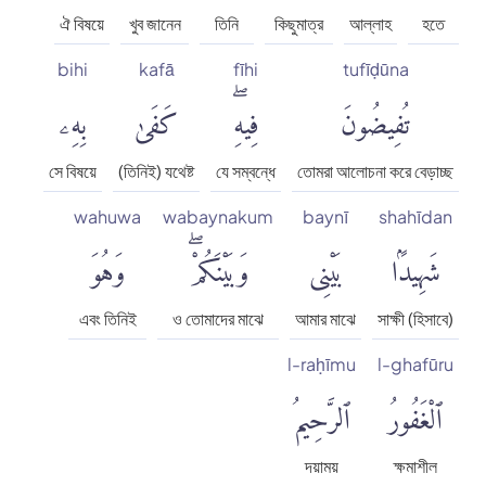
ঐ বিষয়ে
খুব জানেন
তিনি
কিছুমাত্র
আল্লাহ
হতে
bihi
kafā
fīhi
tufīḍūna
تُفِيضُونَ
فِيهِۖ
كَفَىٰ
بِهِۦ
সে বিষয়ে
(তিনিই) যথেষ্ট
যে সম্বন্ধে
তোমরা আলোচনা করে বেড়াচ্ছ
wahuwa
wabaynakum
baynī
shahīdan
شَهِيدًۢا
بَيْنِى
وَبَيْنَكُمْۖ
وَهُوَ
এবং তিনিই
ও তোমাদের মাঝে
আমার মাঝে
সাক্ষী (হিসাবে)
l-raḥīmu
l-ghafūru
ٱلْغَفُورُ
ٱلرَّحِيمُ
দয়াময়
ক্ষমাশীল