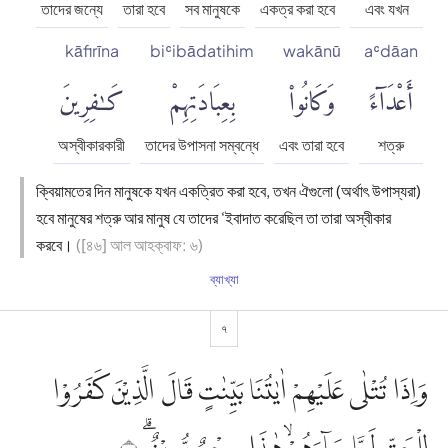
তাদের জন্যে
তারা হবে
সব মানুষকে
একত্র করা হবে
এবং যখন
kāfirīna
biʿibādatihim
wakānū
aʿdāan
أَعْدَآءً
وَكَانُوا۟
بِعِبَادَتِهِمْ
كَٰفِرِينَ
অস্বীকারকারী
তাদের উপাসনা সম্বন্ধে
এবং তারা হবে
শত্রু
ক্বিয়ামতের দিন মানুষকে যখন একত্রিত করা হবে, তখন ঐগুলো (অর্থাৎ উপাস্যরা)
হবে মানুষের শত্রু আর মানুষ যে তাদের ‘ইবাদাত করেছিল তা তারা অস্বীকার
করবে।
([৪৬] আল আহক্বাফ: ৬)
ব্যাখ্যা
৭
وَاِذَا تُتْلٰى عَلَيْهِمْ اٰيٰتُنَا بَيِّنٰتٍ قَالَ الَّذِيْنَ كَفَرُوْا