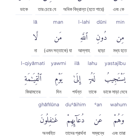
ডাকে
তার চেয়ে যে
অধিক বিভ্রান্ত (হতে পারে)
এবং কে
lā
man
l-lahi
dūni
min
مِن
دُونِ
ٱللَّهِ
مَن
لَّا
না
(এমন সত্তাকে) যা
আল্লাহ
ছাড়া
মধ্য হতে
l-qiyāmati
yawmi
ilā
lahu
yastajību
يَسْتَجِيبُ
لَهُۥٓ
إِلَىٰ
يَوْمِ
ٱلْقِيَٰمَةِ
কিয়ামতের
দিন
পর্যন্ত
তাকে
ডাকে সাড়া দেবে
ghāfilūna
duʿāihim
ʿan
wahum
وَهُمْ
عَن
دُعَآئِهِمْ
غَٰفِلُونَ
অনবহিত
তাদের প্রার্থনা
সম্বন্ধে
এবং তারা