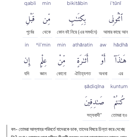
qabli
min
bikitābin
i'tūnī
ٱئْتُونِى
بِكِتَٰبٍ
مِّن
قَبْلِ
পূর্বের
থেকে
কোন বই নিয়ে (এর সমর্থনে)
আমার কাছে আন
in
ʿil'min
min
athāratin
aw
hādhā
هَٰذَآ
أَوْ
أَثَٰرَةٍ
مِّنْ
عِلْمٍ
إِن
যদি
জ্ঞান
কোনো
ঐতিহ্যগত
অথবা
এর
ṣādiqīna
kuntum
كُنتُمْ
صَٰدِقِينَ
সত্যবাদী"
তোমরা হও
বল- তোমরা আল্লাহর পরিবর্তে যাদেরকে ডাক, তাদের বিষয়ে চিন্তা করে দেখেছ