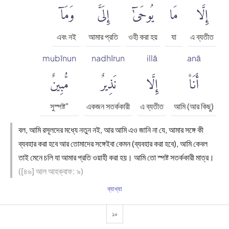
إِلَّا
مَا
يُوحَىٰٓ
إِلَىَّ
وَمَآ
এবং নই
আমার প্রতি
ওহী করা হয়
যা
এ ব্যতীত
mubīnun
nadhīrun
illā
anā
أَنَا۠
إِلَّا
نَذِيرٌ
مُّبِينٌ
সুস্পষ্ট"
একজন সতর্ককারী
এ ব্যতীত
আমি (আর কিছু)
বল, আমি রসূলদের মধ্যে নতুন নই, আর আমি এও জানি না যে, আমার সঙ্গে কী
ব্যবহার করা হবে আর তোমাদের সঙ্গেইবা কেমন (ব্যবহার করা হবে), আমি কেবল
তাই মেনে চলি যা আমার প্রতি ওয়াহী করা হয়। আমি তো স্পষ্ট সতর্ককারী মাত্র।
([৪৬] আল আহক্বাফ: ৯)
ব্যাখ্যা
১০