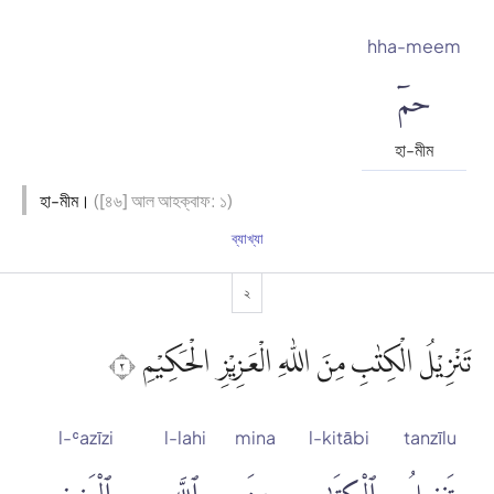
hha-meem
حمٓ
হা-মীম
হা-মীম।
([৪৬] আল আহক্বাফ: ১)
ব্যাখ্যা
২
تَنْزِيْلُ الْكِتٰبِ مِنَ اللّٰهِ الْعَزِيْزِ الْحَكِيْمِ ٢
l-ʿazīzi
l-lahi
mina
l-kitābi
tanzīlu
تَنزِيلُ
ٱلْكِتَٰبِ
مِنَ
ٱللَّهِ
ٱلْعَزِيزِ