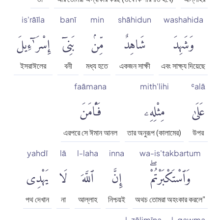
is'rāīla
banī
min
shāhidun
washahida
وَشَهِدَ
شَاهِدٌ
مِّنۢ
بَنِىٓ
إِسْرَٰٓءِيلَ
ইসরাঈলের
বনী
মধ্য হতে
একজন সাক্ষী
এবং সাক্ষ্য দিয়েছে
faāmana
mith'lihi
ʿalā
عَلَىٰ
مِثْلِهِۦ
فَـَٔامَنَ
এরপরে সে ঈমান আনল
তার অনুরূপ (কালামের)
উপর
yahdī
lā
l-laha
inna
wa-is'takbartum
وَٱسْتَكْبَرْتُمْۖ
إِنَّ
ٱللَّهَ
لَا
يَهْدِى
পথ দেখান
না
আল্লাহ
নিশ্চয়ই
অথচ তোমরা অহংকার করলে"
l-ẓālimīna
l-qawma