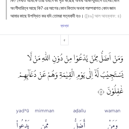
কি? দেখাও আমাকে তারা যমীনে কী সৃষ্টি করেছে অথবা আকাশমন্ডলে তাদের কোন
অংশীদারিত্ব আছে কি? এর আগের কোন কিতাব অথবা পরম্পরাগত কোন জ্ঞান
আমার কাছে উপস্থিত কর যদি তোমরা সত্যবাদী হও।
([৪৬] আল আহক্বাফ: ৪)
ব্যাখ্যা
৫
وَمَنْ اَضَلُّ مِمَّنْ يَّدْعُوْا مِنْ دُوْنِ اللّٰهِ مَنْ لَّا
يَسْتَجِيْبُ لَهٗٓ اِلٰى يَوْمِ الْقِيٰمَةِ وَهُمْ عَنْ دُعَاۤىِٕهِمْ
غٰفِلُوْنَ ٥
yadʿū
mimman
aḍallu
waman
وَمَنْ
أَضَلُّ
مِمَّن
يَدْعُوا۟