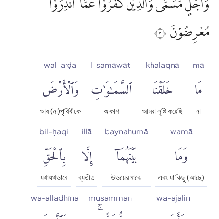
وَاَجَلٍ مُّسَمًّىۗ وَالَّذِيْنَ كَفَرُوْا عَمَّآ اُنْذِرُوْا
مُعْرِضُوْنَ ٣
wal-arḍa
l-samāwāti
khalaqnā
mā
مَا
خَلَقْنَا
ٱلسَّمَٰوَٰتِ
وَٱلْأَرْضَ
আর (না)পৃথিবীকে
আকাশ
আমরা সৃষ্টি করেছি
না
bil-ḥaqi
illā
baynahumā
wamā
وَمَا
بَيْنَهُمَآ
إِلَّا
بِٱلْحَقِّ
যথাযথভাবে
ব্যতীত
উভয়ের মাঝে
এবং যা কিছু (আছে)
wa-alladhīna
musamman
wa-ajalin