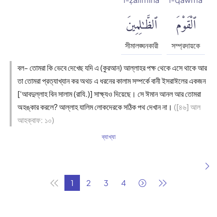
ٱلْقَوْمَ
ٱلظَّٰلِمِينَ
সীমালঙ্ঘনকারী
সম্প্রদায়কে
বল- তোমরা কি ভেবে দেখেছ যদি এ (কুরআন) আল্লাহর পক্ষ থেকে এসে থাকে আর
তা তোমরা প্রত্যাখ্যান কর অথচ এ ধরনের কালাম সম্পর্কে বানী ইসরাঈলের একজন
[‘আবদুল্লাহ বিন সালাম (রাযি.)] সাক্ষ্যও দিয়েছে। সে ঈমান আনল আর তোমরা
অহঙ্কার করলে? আল্লাহ যালিম লোকদেরকে সঠিক পথ দেখান না।
([৪৬] আল
আহক্বাফ: ১০)
ব্যাখ্যা
1
2
3
4