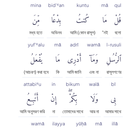
mina
bid'ʿan
kuntu
mā
qul
قُلْ
مَا
كُنتُ
بِدْعًا
مِّنَ
মধ্য হতে
অভিনব
আমি (কোন রাসূল)
"নই
বলো
yuf'ʿalu
mā
adrī
wamā
l-rusuli
ٱلرُّسُلِ
وَمَآ
أَدْرِى
مَا
يُفْعَلُ
(আচরণ) করা হবে
কি
আমি জানি
এবং না
রাসূলগণের
attabiʿu
in
bikum
walā
bī
بِى
وَلَا
بِكُمْۖ
إِنْ
أَتَّبِعُ
আমি অনুসরণ করি
না
তোমাদের সাথে
আর না
আমার সাথে
wamā
ilayya
yūḥā
mā
illā