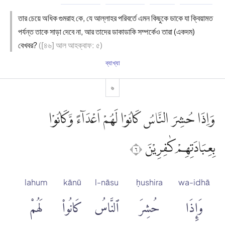
তার চেয়ে অধিক গুমরাহ কে, যে আল্লাহর পরিবর্তে এমন কিছুকে ডাকে যা ক্বিয়ামত
পর্যন্ত তাকে সাড়া দেবে না, আর তাদের ডাকাডাকি সম্পর্কেও তারা (একদম)
বেখবর?
([৪৬] আল আহক্বাফ: ৫)
ব্যাখ্যা
৬
وَاِذَا حُشِرَ النَّاسُ كَانُوْا لَهُمْ اَعْدَاۤءً وَّكَانُوْا
بِعِبَادَتِهِمْ كٰفِرِيْنَ ٦
lahum
kānū
l-nāsu
ḥushira
wa-idhā
وَإِذَا
حُشِرَ
ٱلنَّاسُ
كَانُوا۟
لَهُمْ