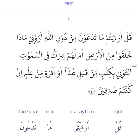
ব্যাখ্যা
৪
قُلْ اَرَءَيْتُمْ مَّا تَدْعُوْنَ مِنْ دُوْنِ اللّٰهِ اَرُوْنِيْ مَاذَا
خَلَقُوْا مِنَ الْاَرْضِ اَمْ لَهُمْ شِرْكٌ فِى السَّمٰوٰتِ
ۖائْتُوْنِيْ بِكِتٰبٍ مِّنْ قَبْلِ هٰذَآ اَوْ اَثٰرَةٍ مِّنْ عِلْمٍ اِنْ
كُنْتُمْ صٰدِقِيْنَ ٤
tadʿūna
mā
ara-aytum
qul
قُلْ
أَرَءَيْتُم
مَّا
تَدْعُونَ