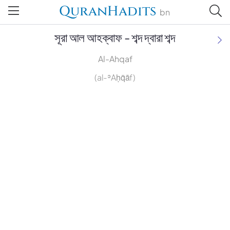
QuranHadits
bn
সূরা আল আহক্বাফ - শব্দ দ্বারা শব্দ
Al-Ahqaf
(al-ʾAḥq̈āf)