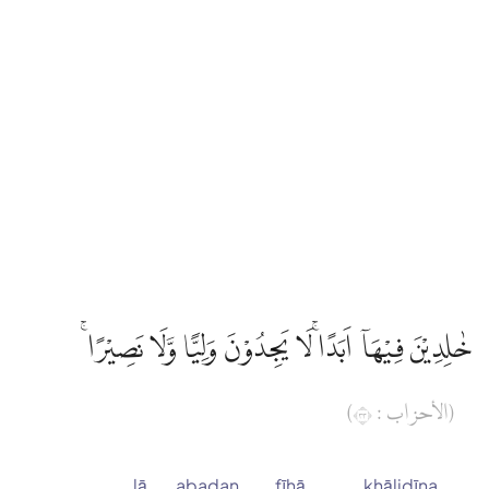
خٰلِدِيْنَ فِيْهَآ اَبَدًاۚ لَا يَجِدُوْنَ وَلِيًّا وَّلَا نَصِيْرًا ۚ
(الأحزاب : ٣٣)
lā
abadan
fīhā
khālidīna