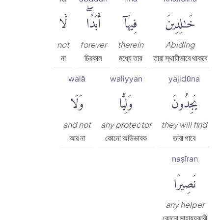
خَٰلِدِينَ
فِيهَآ
أَبَدًاۖ
لَّا
not
forever
therein
Abiding
না
চিরকাল
মধ্যে তার
তারা স্থায়ীভাবে থাকবে
walā
waliyyan
yajidūna
يَجِدُونَ
وَلِيًّا
وَلَا
and not
any protector
they will find
আর না
কোনো অভিভাবক
তারা পাবে
naṣīran
نَصِيرًا
any helper
কোনো সাহায্যকারী