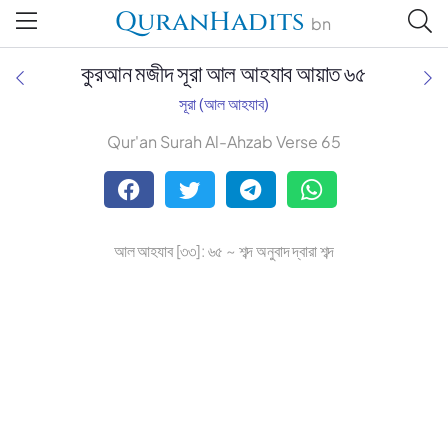
QuranHadits
bn
কুরআন মজীদ সূরা আল আহযাব আয়াত ৬৫
সূরা (আল আহযাব)
Qur'an Surah Al-Ahzab Verse 65
Tafsir Ahsanul Bayaan
Tafsir Abu Bakr Zakaria
আল আহযাব [৩৩]: ৬৫ ~ শব্দ অনুবাদ দ্বারা শব্দ
Tafsir Bayaan Foundation
Muhiuddin Khan
Zohurul Hoque