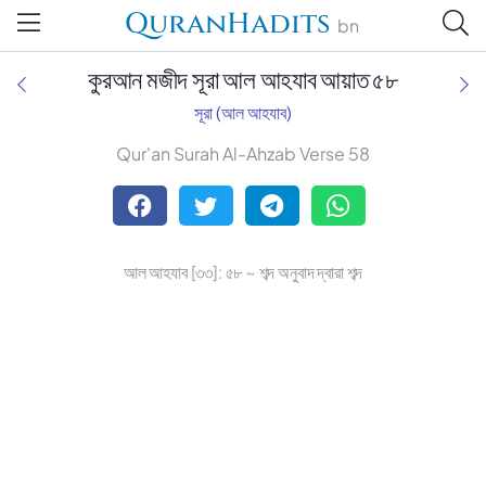
QuranHadits
bn
কুরআন মজীদ সূরা আল আহযাব আয়াত ৫৮
সূরা (আল আহযাব)
Qur'an Surah Al-Ahzab Verse 58
Tafsir Ahsanul Bayaan
Tafsir Abu Bakr Zakaria
আল আহযাব [৩৩]: ৫৮ ~ শব্দ অনুবাদ দ্বারা শব্দ
Tafsir Bayaan Foundation
Muhiuddin Khan
Zohurul Hoque