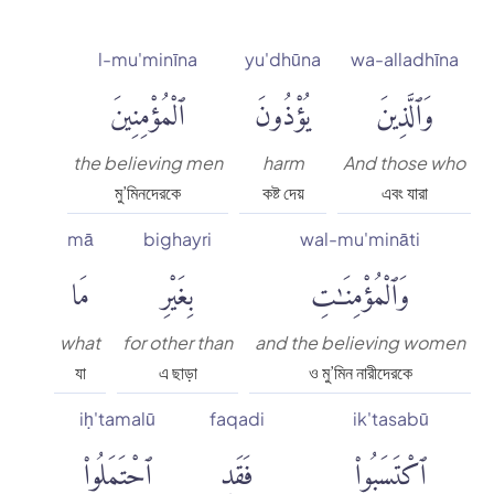
l-mu'minīna
yu'dhūna
wa-alladhīna
وَٱلَّذِينَ
يُؤْذُونَ
ٱلْمُؤْمِنِينَ
the believing men
harm
And those who
মু’মিনদেরকে
কষ্ট দেয়
এবং যারা
mā
bighayri
wal-mu'mināti
وَٱلْمُؤْمِنَٰتِ
بِغَيْرِ
مَا
what
for other than
and the believing women
যা
এ ছাড়া
ও মু’মিন নারীদেরকে
iḥ'tamalū
faqadi
ik'tasabū
ٱكْتَسَبُوا۟
فَقَدِ
ٱحْتَمَلُوا۟