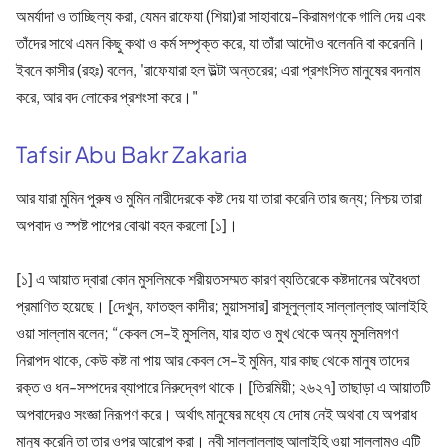
অমর্যাদা ও তাচ্ছিল্য করা, যেমন রাফেযা (শিয়া)রা সাহাবায়ে-কিরামগণকে গালি দেয় এবং
তাঁদের সাথে এমন কিছু কথা ও কর্ম সম্পৃক্ত করে, যা তাঁরা আদৌও বলেননি বা করেননি।
ইবনে কাসীর (রহঃ) বলেন, 'রাফেযারা হল উল্টা অন্তরের; এরা প্রশংসিত মানুষের বদনাম
করে, আর বদ লোকের প্রশংসা করে।"
Tafsir Abu Bakr Zakaria
আর যারা মুমিন পুরুষ ও মুমিন নারীদেরকে কষ্ট দেয় যা তারা করেনি তার জন্য; নিশ্চয় তারা
অপবাদ ও স্পষ্ট পাপের বোঝা বহন করলো [১]।
[১] এ আয়াত দ্বারা কোন মুসলিমকে শরীয়তসম্মত কারণ ব্যতিরেকে কষ্টদানের অবৈধতা
প্রমাণিত হয়েছে। [দেখুন, ফাতহুল কাদীর; মুয়াসসার] রাসূলুল্লাহ সাল্লাল্লাহু আলাইহি
ওয়া সাল্লাম বলেন; “কেবল সে-ই মুসলিম, যার হাত ও মুখ থেকে অন্য মুসলিমগণ
নিরাপদ থাকে, কেউ কষ্ট না পায় আর কেবল সে-ই মুমিন, যার কাছ থেকে মানুষ তাদের
রক্ত ও ধন-সম্পদের ব্যাপারে নিরুদ্বেগ থাকে। [তিরমিয়ী; ২৬২৭] তাছাড়া এ আয়াতটি
অপবাদেরও সংজ্ঞা নিরূপণ করে। অর্থাৎ মানুষের মধ্যে যে দোষ নেই অথবা যে অপরাধ
মানুষ করেনি তা তার ওপর আরোপ করা। নবী সাল্লাল্লাহু আলাইহি ওয়া সাল্লামও এটি