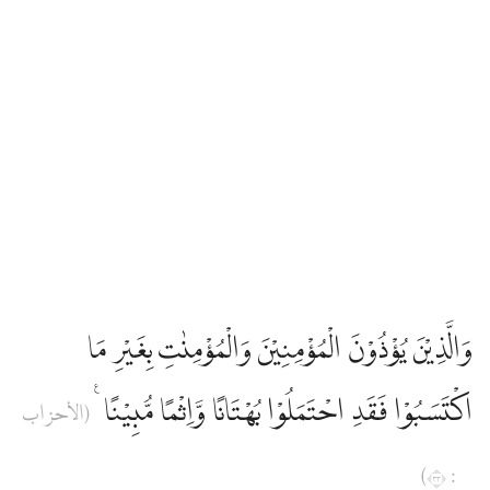
وَالَّذِيْنَ يُؤْذُوْنَ الْمُؤْمِنِيْنَ وَالْمُؤْمِنٰتِ بِغَيْرِ مَا
اكْتَسَبُوْا فَقَدِ احْتَمَلُوْا بُهْتَانًا وَّاِثْمًا مُّبِيْنًا ࣖ
(الأحزاب
: ٣٣)