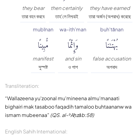
they bear
then certainly
they have earned
তারা বহন করবে
তাহ'লে নিশ্চয়ই
তারা অর্জন (অপরাধ) করেছে
mubīnan
wa-ith'man
buh'tānan
بُهْتَٰنًا
وَإِثْمًا
مُّبِينًا
manifest
and sin
false accusation
সুস্পষ্ট
ও পাপ
অপবাদ
Transliteration:
Wallazeena yu'zoonal mu'mineena almu'manaati
bighairi mak tasaboo faqadih tamaloo buhtaananw wa
ismam mubeenaa
(QS. al-ʾAḥzāb:58)
English Sahih International: