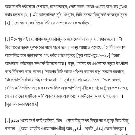
আর আপনি পর্বতমালা দেখছেন, মনে করছেন, সেটা অচল, অথচ ওগুলো হবে মেঘপুঞ্জের
ন্যায় চলমান [১]। এটা আল্লাহ্‌রই সৃষ্টি-নৈপুণ্য, যিনি সমস্ত কিছুকেই করেছেন সুষম
[২]। তোমরা যা কর নিশ্চয় তিনি সে সম্পর্কে সম্যক অবহিত।
[১] উদ্দেশ্য এই যে, পাহাড়সমূহ স্থানচ্যুত হয়ে মেঘমালার ন্যায় চলমান হবে। এটা
কিয়ামতের প্রথম ফুৎকারের সাথে সাথে হবে। অন্য আয়াতে এসেছে, “যেদিন আকাশ
আন্দোলিত হবে প্রবলভাবে এবং পর্বত চলবে দ্রুত; [সূরা আত-তুরঃ ৯-১০] “তারা
আপনাকে পর্বতসমূহ সম্পর্কে জিজ্ঞেস করে। বলুন, ‘আমার রব ওগুলোকে সমূলে উৎপাটন
করে বিক্ষিপ্ত করে দেবেন। ‘তারপর তিনি তাকে পরিণত করবেন মসৃণ সমতল ময়দানে,
‘যাতে আপনি বাঁকা ও উচু দেখবেন না।” [সূরা ত্বা-হাঃ ১০৫-১০৭] ‘‘স্মরণ করুন,
যেদিন আমি পর্বতমালাকে করব সঞ্চালিত এবং আপনি পৃথিবীকে দেখবেন উন্মুক্ত প্রান্তর,
সেদিন তাদের সবাইকে আমি একত্র করব এবং তাদের কাউকেও অব্যাহতি দেব না”।
[সূরা আল-কাহফঃ ৪৭]
[২] صنع শব্দের অর্থ কারিগরবিদ্যা, শিল্প। কোন কিছু অপর কিছুর সাথে জুড়ে দিয়ে কিছু
বানানো। [আত-তাহরীর ওয়াত তানওয়ীর] আর أتقن - শব্দটি إتقان থেকে উদ্ভুত।