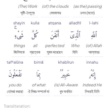
(The) Work
(of) the clouds
(as the) passing
সৃষ্টি-নৈপুণ্য
মেঘমালার
চলন (মতো)
shayin
kulla
atqana
alladhī
l-lahi
ٱللَّهِ
ٱلَّذِىٓ
أَتْقَنَ
كُلَّ
شَىْءٍۚ
things
all
perfected
Who
(of) Allah
জিনিসকে
প্রত্যেক
সুষম করেছেন
যিনি
আল্লাহর
tafʿalūna
bimā
khabīrun
innahu
إِنَّهُۥ
خَبِيرٌۢ
بِمَا
تَفْعَلُونَ
you do
of what
(is) All-Aware
Indeed He
তোমরা করছো
ঐ বিষয় সম্পর্কে যা
খুব অবহিত
নিশ্চয়ই তিনি
Transliteration: