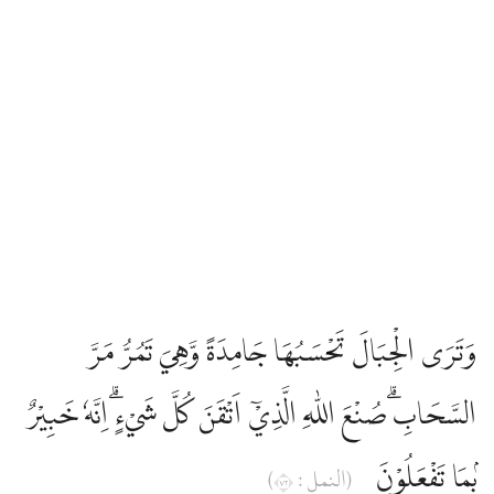
وَتَرَى الْجِبَالَ تَحْسَبُهَا جَامِدَةً وَّهِيَ تَمُرُّ مَرَّ
السَّحَابِۗ صُنْعَ اللّٰهِ الَّذِيْٓ اَتْقَنَ كُلَّ شَيْءٍۗ اِنَّهٗ خَبِيْرٌ
ۢبِمَا تَفْعَلُوْنَ
(النمل : ٢٧)