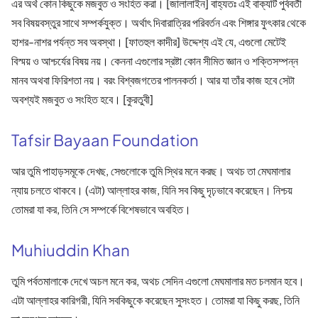
এর অর্থ কোন কিছুকে মজবুত ও সংহিত করা। [জালালাইন] বাহ্যতঃ এই বাক্যটি পুর্ববর্তী
সব বিষয়বস্তুর সাথে সম্পর্কযুক্ত। অর্থাৎ দিবারাত্রির পরিবর্তন এবং শিঙ্গার ফুৎকার থেকে
হাশর-নাশর পর্যন্ত সব অবস্থা। [ফাতহুল কাদীর] উদ্দেশ্য এই যে, এগুলো মেটেই
বিস্ময় ও আশ্চর্যের বিষয় নয়। কেননা এগুলোর স্রষ্টা কোন সীমিত জ্ঞান ও শক্তিসম্পন্ন
মানব অথবা ফিরিশতা নয়। বরং বিশ্বজগতের পালনকর্তা। আর যা তাঁর কাজ হবে সেটা
অবশ্যই মজবুত ও সংহিত হবে। [কুরতুবী]
Tafsir Bayaan Foundation
আর তুমি পাহাড়সমূকে দেখছ, সেগুলোকে তুমি স্থির মনে করছ। অথচ তা মেঘমালার
ন্যায় চলতে থাকবে। (এটা) আল্লাহর কাজ, যিনি সব কিছু দৃঢ়ভাবে করেছেন। নিশ্চয়
তোমরা যা কর, তিনি সে সম্পর্কে বিশেষভাবে অবহিত।
Muhiuddin Khan
তুমি পর্বতমালাকে দেখে অচল মনে কর, অথচ সেদিন এগুলো মেঘমালার মত চলমান হবে।
এটা আল্লাহর কারিগরী, যিনি সবকিছুকে করেছেন সুসংহত। তোমরা যা কিছু করছ, তিনি