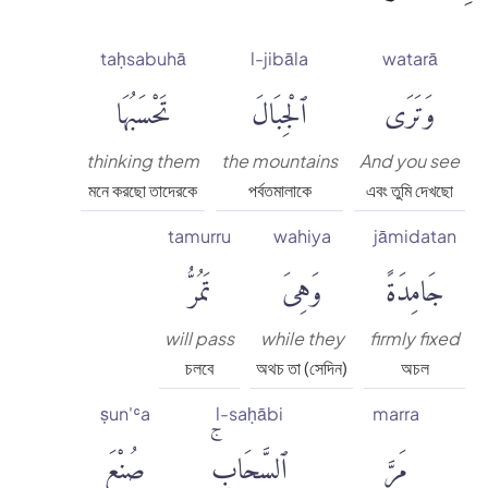
taḥsabuhā
l-jibāla
watarā
وَتَرَى
ٱلْجِبَالَ
تَحْسَبُهَا
thinking them
the mountains
And you see
মনে করছো তাদেরকে
পর্বতমালাকে
এবং তুমি দেখছো
tamurru
wahiya
jāmidatan
جَامِدَةً
وَهِىَ
تَمُرُّ
will pass
while they
firmly fixed
চলবে
অথচ তা (সেদিন)
অচল
ṣun'ʿa
l-saḥābi
marra
مَرَّ
ٱلسَّحَابِۚ
صُنْعَ