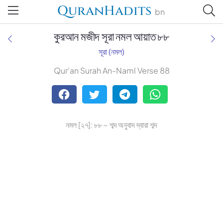
QuranHadits
bn
কুরআন মজীদ সূরা নমল আয়াত ৮৮
সূরা (নমল)
Qur'an Surah An-Naml Verse 88
Tafsir Ahsanul Bayaan
Tafsir Abu Bakr Zakaria
নমল [২৭]: ৮৮ ~ শব্দ অনুবাদ দ্বারা শব্দ
Tafsir Bayaan Foundation
Muhiuddin Khan
Zohurul Hoque