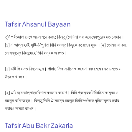
Tafsir Ahsanul Bayaan
তুমি পর্বতমালা দেখে অচল মনে করছ; কিন্তু (সেদিন) ওরা হবে মেঘপুঞ্জের মত চলমান।
[১] এ আল্লাহরই সৃষ্টি-নিপুণতা যিনি সমস্ত কিছুকে করেছেন সুষম।[২] তোমরা যা কর,
সে সম্বন্ধে নিঃসন্দেহে তিনি সম্যক অবগত।
[১] এটি কিয়ামত দিবসে হবে। পাহাড় নিজ স্থানে থাকবে না বরং মেঘের মত চলতে ও
উড়তে থাকবে।
[২] এটি হবে আল্লাহর বিশাল ক্ষমতার কারণে। যিনি প্রত্যেকটি জিনিসকে সুষম ও
মজবুত বানিয়েছেন। কিন্তু তিনি ঐ সমস্ত মজবুত জিনিসগুলিকে ধূনিত তুলার ন্যায়
করারও ক্ষমতা রাখেন।
Tafsir Abu Bakr Zakaria