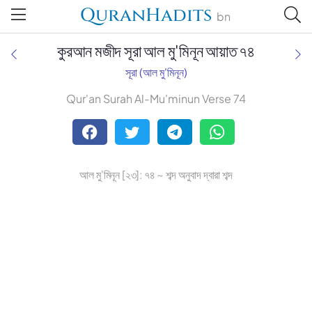
QuranHadits
bn
কুরআন মজীদ সূরা আল মু'মিনূন আয়াত ৭৪
সূরা (আল মু'মিনূন)
Qur'an Surah Al-Mu'minun Verse 74
Tafsir Ahsanul Bayaan
Tafsir Abu Bakr Zakaria
আল মু'মিনূন [২৩]: ৭৪ ~ শব্দ অনুবাদ দ্বারা শব্দ
Tafsir Bayaan Foundation
Muhiuddin Khan
Zohurul Hoque