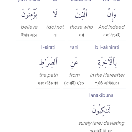
وَإِنَّ
ٱلَّذِينَ
لَا
يُؤْمِنُونَ
believe
(do) not
those who
And indeed
ঈমান আনে
না
যারা
এবং নিশ্চয়ই
l-ṣirāṭi
ʿani
bil-ākhirati
بِٱلْءَاخِرَةِ
عَنِ
ٱلصِّرَٰطِ
the path
from
in the Hereafter
সরল সঠিক পথ
(তারাই) হ'তে
প্রতি আখিরাতের
lanākibūna
لَنَٰكِبُونَ
surely (are) deviating
অবশ্যই বিচ্যুত