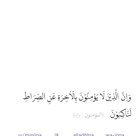
وَاِنَّ الَّذِيْنَ لَا يُؤْمِنُوْنَ بِالْاٰخِرَةِ عَنِ الصِّرَاطِ
لَنَاكِبُوْنَ
(المؤمنون : ٢٣)
yu'minūna
lā
alladhīna
wa-inna