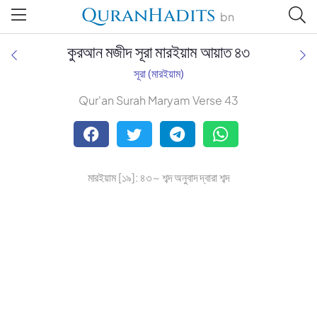
QuranHadits
bn
কুরআন মজীদ সূরা মারইয়াম আয়াত ৪৩
সূরা (মারইয়াম)
Qur'an Surah Maryam Verse 43
Tafsir Ahsanul Bayaan
Tafsir Abu Bakr Zakaria
মারইয়াম [১৯]: ৪৩ ~ শব্দ অনুবাদ দ্বারা শব্দ
Tafsir Bayaan Foundation
Muhiuddin Khan
Zohurul Hoque