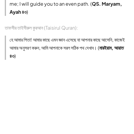
me; I will guide you to an even path. (
QS. Maryam,
Ayah ৪৩
)
তাফসীর তাইসীরুল কুরআন (Taisirul Quran):
হে আমার পিতা! আমার কাছে এমন জ্ঞান এসেছে যা আপনার কাছে আসেনি, কাজেই
আমার অনুসরণ করুন, আমি আপনাকে সরল সঠিক পথ দেখাব। (
মারইয়াম, আয়াত
৪৩
)