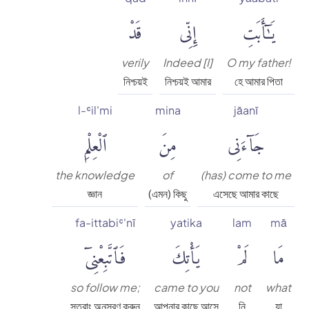
يَٰٓأَبَتِ
إِنِّى
قَدْ
verily
Indeed [I]
O my father!
নিশ্চয়ই
নিশ্চয়ই আমার
হে আমার পিতা
l-ʿil'mi
mina
jāanī
جَآءَنِى
مِنَ
ٱلْعِلْمِ
the knowledge
of
(has) come to me
জ্ঞান
(এমন) কিছু
এসেছে আমার কাছে
fa-ittabiʿ'nī
yatika
lam
mā
مَا
لَمْ
يَأْتِكَ
فَٱتَّبِعْنِىٓ
so follow me;
came to you
not
what
সুতরাং অনুসরণ করুন
আপনার কাছে আসে
নি
যা