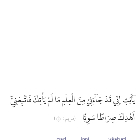
يٰٓاَبَتِ اِنِّي قَدْ جَاۤءَنِيْ مِنَ الْعِلْمِ مَا لَمْ يَأْتِكَ فَاتَّبِعْنِيْٓ
اَهْدِكَ صِرَاطًا سَوِيًّا
(مريم : ١٩)
qad
innī
yāabati