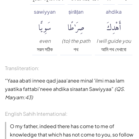
sawiyyan
ṣirāṭan
ahdika
أَهْدِكَ
صِرَٰطًا
سَوِيًّا
even
(to) the path
I will guide you
সরল সঠিক
পথ
আমি পথ দেখাবো
Transliteration:
Yaaa abati innee qad jaaa'anee minal 'ilmi maa lam
yaatika fattabi'neee ahdika siraatan Sawiyyaa
(QS.
Maryam:43)
English Sahih International:
O my father, indeed there has come to me of
knowledge that which has not come to you, so follow