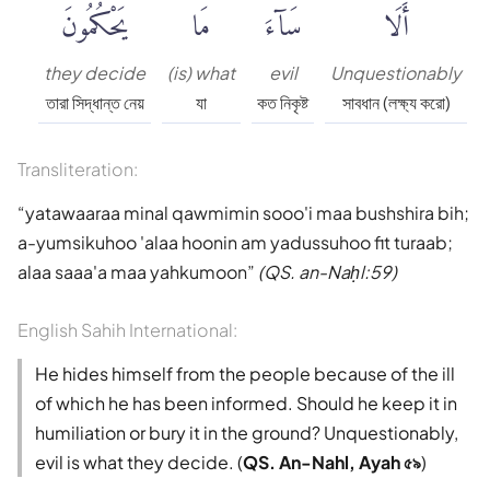
أَلَا
سَآءَ
مَا
يَحْكُمُونَ
they decide
(is) what
evil
Unquestionably
তারা সিদ্ধান্ত নেয়
যা
কত নিকৃষ্ট
সাবধান (লক্ষ্য করো)
Transliteration:
yatawaaraa minal qawmimin sooo'i maa bushshira bih;
a-yumsikuhoo 'alaa hoonin am yadussuhoo fit turaab;
alaa saaa'a maa yahkumoon
(QS. an-Naḥl:59)
English Sahih International:
He hides himself from the people because of the ill
of which he has been informed. Should he keep it in
humiliation or bury it in the ground? Unquestionably,
evil is what they decide. (
QS. An-Nahl, Ayah ৫৯
)