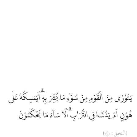
يَتَوٰرٰى مِنَ الْقَوْمِ مِنْ سُوْۤءِ مَا بُشِّرَ بِهٖۗ اَيُمْسِكُهٗ عَلٰى
هُوْنٍ اَمْ يَدُسُّهٗ فِى التُّرَابِۗ اَلَا سَاۤءَ مَا يَحْكُمُوْنَ
(النحل : ١٦)