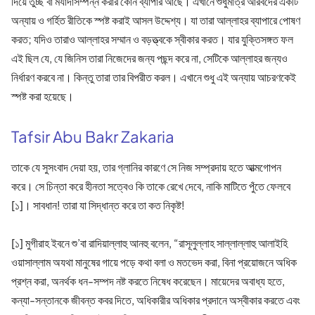
দিয়ে তুচ্ছ বা মর্যাদাসম্পন্ন করার কোন ব্যাপার আছে। এখানে শুধুমাত্র আরবদের একটি
অন্যায় ও গর্হিত রীতিকে স্পষ্ট করাই আসল উদ্দেশ্য। যা তারা আল্লাহর ব্যাপারে পোষণ
করত; যদিও তারাও আল্লাহর সম্মান ও বড়ত্ত্বকে স্বীকার করত। যার যুক্তিসঙ্গত ফল
এই ছিল যে, যে জিনিস তারা নিজেদের জন্য পছন্দ করে না, সেটিকে আল্লাহর জন্যও
নির্ধারণ করবে না। কিন্তু তারা তার বিপরীত করল। এখানে শুধু এই অন্যায় আচরণকেই
স্পষ্ট করা হয়েছে।
Tafsir Abu Bakr Zakaria
তাকে যে সুসংবাদ দেয়া হয়, তার গ্লানির কারণে সে নিজ সম্প্রদায় হতে আত্মগোপন
করে। সে চিন্তা করে হীনতা সত্বেও কি তাকে রেখে দেবে, নাকি মাটিতে পুঁতে ফেলবে
[১]। সাবধান! তারা যা সিদ্ধান্ত করে তা কত নিকৃষ্ট!
[১] মুগীরাহ ইবনে শু’বা রাদিয়াল্লাহু আনহু বলেন, “রাসূলুল্লাহ সাল্লাল্লাহু আলাইহি
ওয়াসাল্লাম অযথা মানুষের গায়ে পড়ে কথা বলা ও মতভেদ করা, বিনা প্রয়োজনে অধিক
প্রশ্ন করা, অনর্থক ধন-সম্পদ নষ্ট করতে নিষেধ করেছেন। মায়েদের অবাধ্য হতে,
কন্যা-সন্তানকে জীবন্ত কবর দিতে, অধিকারীর অধিকার প্রদানে অস্বীকার করতে এবং