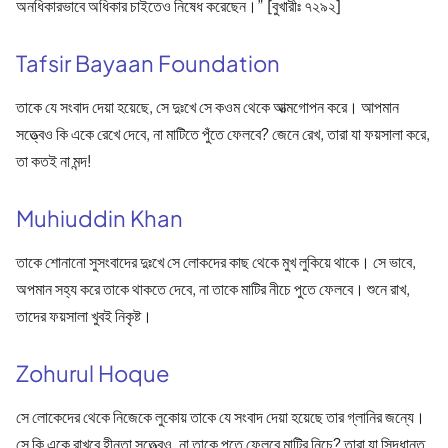
অনধিকারভাবে অধিকার চাইতেও নিষেধ করেছেন।” [বুখারীঃ ৭২৯২]
Tafsir Bayaan Foundation
তাকে যে সংবাদ দেয়া হয়েছে, সে দুঃখে সে কওম থেকে আত্মগোপন করে। আপমান
সত্ত্বেও কি একে রেখে দেবে, না মাটিতে পুঁতে ফেলবে? জেনে রেখ, তারা যা ফয়সালা করে,
তা কতই না মন্দ!
Muhiuddin Khan
তাকে শোনানো সুসংবাদের দুঃখে সে লোকদের কাছ থেকে মুখ লুকিয়ে থাকে। সে ভাবে,
অপমান সহ্য করে তাকে থাকতে দেবে, না তাকে মাটির নীচে পুতে ফেলবে। শুনে রাখ,
তাদের ফয়সালা খুবই নিকৃষ্ট।
Zohurul Hoque
সে লোকেদের থেকে নিজেকে লুকোয় তাকে যে সংবাদ দেয়া হয়েছে তার গ্লানির জন্যে।
সে কি একে রাখবে হীনতা সত্ত্বেও, না তাকে পুতে ফেলবে মাটির নিচে? তারা যা সিদ্ধান্ত