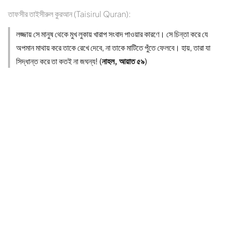
তাফসীর তাইসীরুল কুরআন (Taisirul Quran):
লজ্জায় সে মানুষ থেকে মুখ লুকায় খারাপ সংবাদ পাওয়ার কারণে। সে চিন্তা করে যে
অপমান মাথায় করে তাকে রেখে দেবে, না তাকে মাটিতে পুঁতে ফেলবে। হায়, তারা যা
সিদ্ধান্ত করে তা কতই না জঘন্য! (
নাহল, আয়াত ৫৯
)