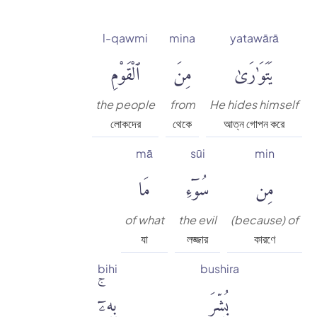
l-qawmi
mina
yatawārā
يَتَوَٰرَىٰ
مِنَ
ٱلْقَوْمِ
the people
from
He hides himself
লোকদের
থেকে
আত্ন গোপন করে
mā
sūi
min
مِن
سُوٓءِ
مَا
of what
the evil
(because) of
যা
লজ্জার
কারণে
bihi
bushira
بُشِّرَ
بِهِۦٓۚ