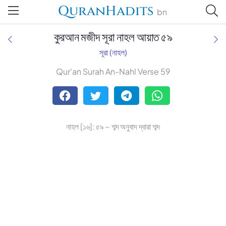
QuranHadits
bn
কুরআন মজীদ সূরা নাহল আয়াত ৫৯
সূরা (নাহল)
Qur'an Surah An-Nahl Verse 59
Tafsir Ahsanul Bayaan
Tafsir Abu Bakr Zakaria
নাহল [১৬]: ৫৯ ~ শব্দ অনুবাদ দ্বারা শব্দ
Tafsir Bayaan Foundation
Muhiuddin Khan
Zohurul Hoque