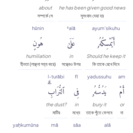
about
he has been given good news
সম্পর্কে সে
সুসংবাদ দেয়া হয়
hūnin
ʿalā
ayum'sikuhu
أَيُمْسِكُهُۥ
عَلَىٰ
هُونٍ
humiliation
in
Should he keep it
হীনতা (লাঞ্ছনা সহ্য করে)
সত্ত্বেও উপর
কি তাকে রেখে দিবে
l-turābi
fī
yadussuhu
am
أَمْ
يَدُسُّهُۥ
فِى
ٱلتُّرَابِۗ
the dust?
in
bury it
or
মাটির
মধ্যে
তাকে পুঁতে ফেলবে
না
yaḥkumūna
mā
sāa
alā