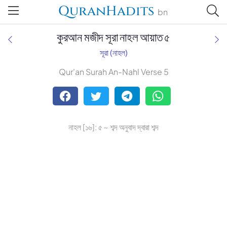
QuranHadits
bn
কুরআন মজীদ সূরা নাহল আয়াত ৫
সূরা (নাহল)
Qur'an Surah An-Nahl Verse 5
Tafsir Ahsanul Bayaan
Tafsir Abu Bakr Zakaria
নাহল [১৬]: ৫ ~ শব্দ অনুবাদ দ্বারা শব্দ
Tafsir Bayaan Foundation
Muhiuddin Khan
Zohurul Hoque