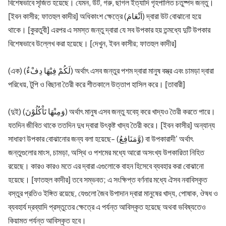
বিশেষভাবে সৃজিত হয়েছে। যেমন, উট, গরু, ছাগল ইত্যাদি গৃহপালিত চতুষ্পদ জন্তু।
[ইবন কাসীর; ফাতহুল কাদীর] অধিকাংশ ক্ষেত্রে (اَنْعَامَ) দ্বারা উট বোঝানো হয়ে
থাকে। [কুরতুবী] এরপর এ সমস্ত জন্তু দ্বারা যে সব উপকার হয় তন্মধ্যে দুটি উপকার
বিশেষভাবে উল্লেখ করা হয়েছে। [দেখুন, ইবন কাসীর; ফাতহুল কাদীর]
(এক) (لَكُمْ فِيْهَا دِفْءٌ) অর্থাৎ এসব জন্তুর পশম দ্বারা মানুষ বস্ত্র এবং চামড়া দ্বারা
পরিধেয়, টুপি ও বিছানা তৈরী করে শীতকালে উত্তাপ হাসিল করে। [তাবারী]
(দুই) (وَمِنْهَا تَاْكُلُوْنَ) অর্থাৎ মানুষ এসব জন্তু যবেহ্ করে খাদ্যও তৈরী করতে পারে।
যতদিন জীবিত থাকে ততদিন দুধ দ্বারা উৎকৃষ্ট খাদ্য তৈরী করে। [ইবন কাসীর] অন্যান্য
সাধারণ উপকার বোঝানোর জন্য বলা হয়েছে- (وَّمَنَافِعُ) বা উপকারাদী' অর্থাৎ
জন্তুগুলোর মাংস, চামড়া, অস্থি ও পশমের মধ্যে আরো অসংখ্য উপকারিতা নিহিত
রয়েছে। কারও কারও মতে এর দ্বারা এগুলোকে বাহন হিসেবে ব্যবহার করা বোঝানো
হয়েছে। [ফাতহুল কাদীর] তবে সম্ভবত; এ সংক্ষিপ্ত বর্ণনার মধ্যে ঐসব নবাবিস্কৃত
বস্তুর প্রতিও ইঙ্গিত রয়েছে, যেগুলো জৈব উপাদান দ্বারা মানুষের খাদ্য, পোষাক, ঔষধ ও
ব্যবহার্য দ্রব্যাদি প্রস্তুতের ক্ষেত্রে এ পর্যন্ত আবিস্কৃত হয়েছে অথবা ভবিষ্যতেও
কিয়ামত পর্যন্ত আবিস্কৃত হবে।