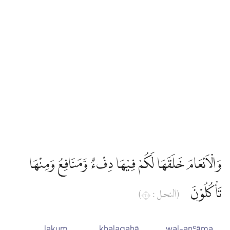
وَالْاَنْعَامَ خَلَقَهَا لَكُمْ فِيْهَا دِفْءٌ وَّمَنَافِعُ وَمِنْهَا
تَأْكُلُوْنَ
(النحل : ١٦)
lakum
khalaqahā
wal-anʿāma