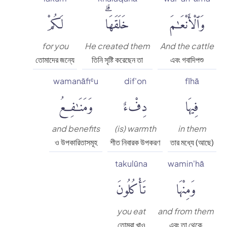
وَٱلْأَنْعَٰمَ
خَلَقَهَاۗ
لَكُمْ
for you
He created them
And the cattle
তোমাদের জন্যে
তিনি সৃষ্টি করেছেন তা
এবং গবাদিপশু
wamanāfiʿu
dif'on
fīhā
فِيهَا
دِفْءٌ
وَمَنَٰفِعُ
and benefits
(is) warmth
in them
ও উপকারিতাসমূহ
শীত নিবারক উপকরণ
তার মধ্যে (আছে)
takulūna
wamin'hā
وَمِنْهَا
تَأْكُلُونَ
you eat
and from them
তোমরা খাও
এবং তা থেকে