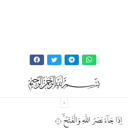
১
اِذَا جَاۤءَ نَصْرُ اللّٰهِ وَالْفَتْحُۙ ١