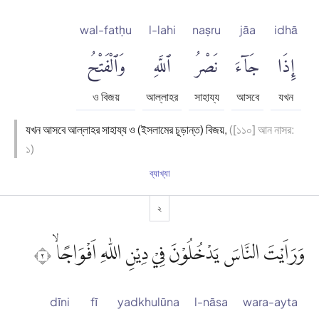
wal-fatḥu
l-lahi
naṣru
jāa
idhā
إِذَا
جَآءَ
نَصْرُ
ٱللَّهِ
وَٱلْفَتْحُ
ও বিজয়
আল্লাহর
সাহায্য
আসবে
যখন
যখন আসবে আল্লাহর সাহায্য ও (ইসলামের চূড়ান্ত) বিজয়,
([১১০] আন নাসর:
১)
ব্যাখ্যা
২
وَرَاَيْتَ النَّاسَ يَدْخُلُوْنَ فِيْ دِيْنِ اللّٰهِ اَفْوَاجًاۙ ٢
dīni
fī
yadkhulūna
l-nāsa
wara-ayta