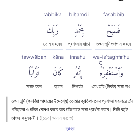
rabbika
biḥamdi
fasabbiḥ
فَسَبِّحْ
بِحَمْدِ
رَبِّكَ
তোমার রবের
প্রশংসার সাথে
তখন তুমি গুণগান করবে
tawwāban
kāna
innahu
wa-is'taghfir'hu
وَٱسْتَغْفِرْهُۚ
إِنَّهُۥ
كَانَ
تَوَّابًۢا
ক্ষমাপরবশ
হলেন
নিশ্চয়ই
এবং তাঁর (নিকট) ক্ষমা চাও
তখন তুমি (শুকরিয়া আদায়ের উদ্দেশ্যে) তোমার প্রতিপালকের প্রশংসা সহকারে তাঁর
পবিত্রতা ও মহিমা ঘোষণা করবে আর তাঁর কাছে ক্ষমা প্রার্থনা করবে। তিনি বড়ই
তাওবা কবূলকারী।
([১১০] আন নাসর: ৩)
ব্যাখ্যা