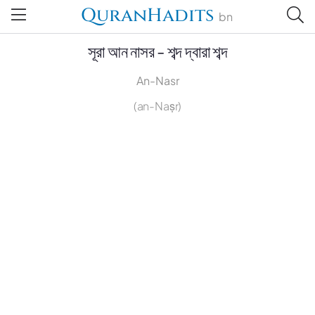
QuranHadits
bn
সূরা আন নাসর - শব্দ দ্বারা শব্দ
An-Nasr
(an-Naṣr)