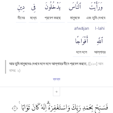
وَرَأَيْتَ
ٱلنَّاسَ
يَدْخُلُونَ
فِى
دِينِ
দীনের
মধ্যে
প্রবেশ করছে
মানুষকে
এবং তুমি দেখবে
afwājan
l-lahi
ٱللَّهِ
أَفْوَاجًا
দলে দলে
আল্লাহর
আর তুমি মানুষদের দেখবে দলে দলে আল্লাহর দীনে প্রবেশ করতে,
([১১০] আন
নাসর: ২)
ব্যাখ্যা
৩
فَسَبِّحْ بِحَمْدِ رَبِّكَ وَاسْتَغْفِرْهُۗ اِنَّهٗ كَانَ تَوَّابًا ࣖ ٣